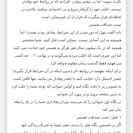
نگردد سپید» اما در بیشتر موارد، افرادی که در روابط خود وفادار
نیستند، اغلب خود را گرفتار دروغ و بی اعتمادی می­کنند، بلاخره در
لحظه‌ای قرار می­گیرند که فرار از آن غیرممکن است.
تست صداقت همسر
باید گفت تنها راه دور شدن از این شرایط، صادق بودن هست! اما
همیشه به این آسانی نیست. ممکن است فکر کنید، شما شخصی
هستید که در یک میلیون سال هم، هرگز به همسر خود خیانت نمی کنید.
اما این چیزی است که اغلب مردم می‌گویند و در نهایت ؟ … چه کسی
می فهمد فقط گذشت زمان معلوم خواهد کرد.
برای اینکه بفهمید در روابط تان (بدون اینکه در آن شرایط قرار بگیرید)
چقدر احتمال دارد خیانت کنید یا چقدر وفادار می مانید، تنها کافی است
به تصویر زیر با دقت نگاه کنید و اولین حیوانی که توجه شما را جلب کرد
به پایین صفحه بروید و در مورد آن بخوانید.
در نگاه اول حیوانی را که می‌بینید میزان وفاداری شما را در یک رابطه
بیان می کند:
۱- فیل؛ تست صداقت همسر
اگر در نخستین نگاه فیل را دیدید، یعنی شما به شریک زندگی خود
وفادار هستند. این یک ویژگی قابل تحسین است، اما به این معنا نیست