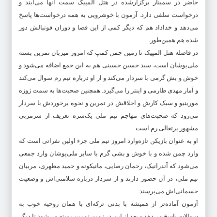
حاضر در سمینار برگزارشده در هتل المپیک سمت آنها می‌آیند و
درخواست سلفی دارد.‌ آزمون با خوشرویی به همه درخواست‌ها پاسخ
می‌دهد و خداداد هم که دیگر کمی از این فضا و دوران فوتبالش دور
شده هم همین‌طور.
در فاصله هتل المپیک تا زمین چمن کمپ که امروز میزبان تمرین بسته
ملی‌پوشان است، سید حسین حسینی هم به این جمع اضافه می‌شود و
خوش و بش گرمی با سردار می‌کند و از او درباره تیم رم سوال می‌کند
و آمار مهدی طارمی و اینتر را می‌گیرد. همچنین صحبت‌ها به سمت ژوزه
مورینیو و سبک کارش و اخلاقش در تمرین و نحوه برخوردش با سردار
می‌رود که صحبت‌های مهاجم تیم ملی یک‌سره تعریف از سرمربی
مشهور پرتغالی رم است.
او به عنوان بازیکن تازه‌وارد امروز تیم ملی جزء اولین نفراتی است که
وارد چمن شده و با خوش و بشی گرم با سایر‌ ملی‌پوشان وارد جمعی
می‌شود که آندرانیک، رحمان رضایی، مانیکونه و حمید مطهری، مربیان
تیم ملی، در آن حضور دارند و از سردار درباره سلامتی‌اش و وضعیت
جسمانی‌اش می‌پرسند.
آزمون آماده‌تر از همیشه با بدنی ترکه‌ای با همان روحیه خوب به
سوالات پاسخ می‌دهد و بعد از این در زمین تمرین بسته می‌شود تا دیگر