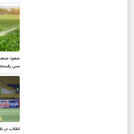
صعود صنعت ن
مس رفسنجان 
انقلاب در نق