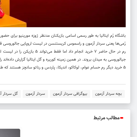
باشگاه رُم ایتالیا به طور رسمی اسامی بازیکنان مدنظر ژوزه مورینیو برای حض
رُمی‌ها یعنی سردار آزمون و راسموس کریستنسن در لیست اروپایی جالوروسی قر
جیالوروسی به میدان بروند. در همین زمینه کوریره و گل ایتالیا گزارش داده‌ان
۵ خرید دیگر رم حسام عوام، لوکاکو، اندیکا، پاردس و رناتو سانچز هستند که طبق اعلام رسانه‌های مذکور اولویت رم برای ثبت در لیست اروپایی قرار گرفته اند./خبرورزشی
بچه سردار آزمون
بیوگرافی سردار آزمون
سردار آزمون
گل سردار آز
مطالب مرتبط