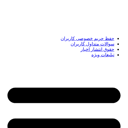
مهم‌ترین اخبار ایران و جهان؛ سریع، دقیق و معتبر، بدون شایعه و
حاشیه. این رسانه با ارائه خبرهای داغ، گزارش‌های ویژه و
تحلیل‌های کوتاه، تلاش می‌کند تصویری روشن و قابل‌اعتماد از
رویدادهای روز را در اختیار مخاطبان قرار دهد. «پیشنهاد ویژه»
همراه شماست تا همیشه به‌روز بمانید و مهم‌ترین اتفاقات را در
کوتاه‌ترین زمان دنبال کنید.
حفظ حریم خصوصی کاربران
سوالات متداول کاربران
حقوق انتشار اخبار
تبلیغات ویژه