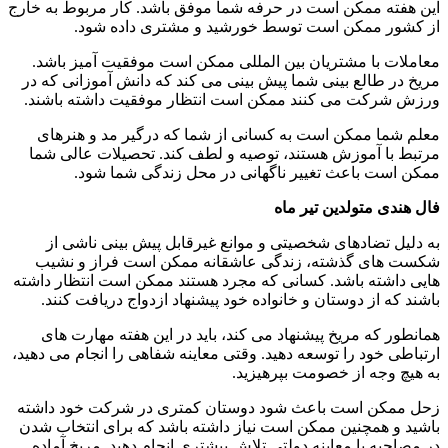
این هفته ممکن است در حرفه شما موفق باشد. کار مربوط به خارج
از کشور ممکن است توسط خورشید و مشتری داده شود.
معاملات با مشتریان بین المللی ممکن است موفقیت آمیز باشد.
مریخ در طالع بینی شما پیش بینی می کند که دانش آموزانی که در
ورزش شرکت می کنند ممکن است انتظار موفقیت داشته باشند.
معلم شما ممکن است به کسانی از شما که درگیر مد و هنرهای
مرتبط با آموزش هستند، توصیه و لطف کند. تحصیلات عالی شما
ممکن است باعث تغییر ناگهانی در محل زندگی شما شود.
فال هندی متولدین تیر ماه
به دلیل تضادهای شخصیتی و موانع غیرقابل پیش بینی ناشی از
شکست های گذشته، زندگی عاشقانه ممکن است فراز و نشیب
هایی داشته باشد. کسانی که مجرد هستند ممکن است انتظار داشته
باشند که از دوستان و خانواده خود پیشنهاد ازدواج دریافت کنند.
همانطور که مریخ پیشنهاد می کند، باید در این هفته مهارت های
ارتباطی خود را توسعه دهید. وقتی معاینه شفاهی را انجام می دهید،
به هیچ وجه از خصومت بپرهیزید.
زحل ممکن است باعث شود دوستان کمتری در شرکت خود داشته
باشید و همچنین ممکن است نیاز داشته باشد که برای انتخاب شدن
در مصاحبه یا معاینه دولتی تلاش بیشتری انجام دهید. مریخ آماده