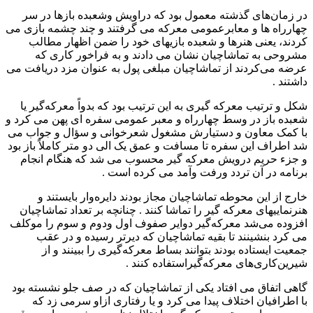
در زمان‌های گذشته معمول بود که دراویش وشعبده بازها در سر
چهارراه ها و معابرعمومی معرکه می گرفتند و چند چشمه بازی می
کردند، یعنی هنرها و شعبده بازیهای خود را ضمن اظهار مطالب
مشروحی به تماشاچیان نشان می دادند و به فراخور کاری که
عرضه می‌کردند از تماشاچیان مبلغی پول به عنوان مزد دریافت می
داشتند .
شکل و ترتیب معرکه گیری به این ترتیب بود که بدواً معرکه‌گیر یا
شعبده باز در وسط چهارراه و معبر عمومی سفره ای پهن می کرد و
با کمک معاون و دستیارش مشغول شعرخوانی و سؤال و جواب می
شد اطراف این سفره تا مسافت و عمق یک الی دو متر کاملاً باز بود
و جزء حریم درویش معرکه گیر محسوب می شد که هنگام انجام
برنامه در آن تردد ورفت وآمد می کرده است .
خارج از این محوطه تماشاچیان مجاز بودند دایره‌وار بایستند و
هنرنماییهای معرکه گیر را تماشا کنند . چنانچه بر تعداد تماشاچیان
افزوده می‌شد معرکه‌گیر دوایر صفوف اول ودوم و سوم را موکلف
می کرد بنشینند تا بقیه تماشاچیان که دیرتر رسیده و در عقب
جمعیت ایستاده بودند بتوانند بساط معرکه‌گیری را ببینند و از
شیرین‌کاری‌های معرکه‌گیراستفاده کنند .
گاهی اتفاق می افتاد یکی از تماشاچیان که در صف جلو نشسته بود
با اطرافیان اختلاف پیدا می کرد و یا رفتاری ازاو سرمی زد که