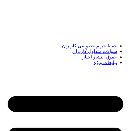
پایگاه خبری «پیشنهاد ویژه» جایی است برای اطلاع از تازه‌ترین و
مهم‌ترین اخبار ایران و جهان؛ سریع، دقیق و معتبر، بدون شایعه و
حاشیه. این رسانه با ارائه خبرهای داغ، گزارش‌های ویژه و
تحلیل‌های کوتاه، تلاش می‌کند تصویری روشن و قابل‌اعتماد از
رویدادهای روز را در اختیار مخاطبان قرار دهد. «پیشنهاد ویژه»
همراه شماست تا همیشه به‌روز بمانید و مهم‌ترین اتفاقات را در
کوتاه‌ترین زمان دنبال کنید.
حفظ حریم خصوصی کاربران
سوالات متداول کاربران
حقوق انتشار اخبار
تبلیغات ویژه