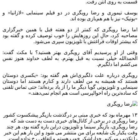
قسمت به روی آنتن رفت.
یوسف تیموری و رضا رویگری در دو فیلم سینمایی «لازانیا» و
«بوتیک» نیز با هم هم‌بازی بوده‌ اند.
اما رضا رویگری که کمتر از دو هفته قبل با همین خبرگزاری
مصاحبه کرد، حالِ این روزهایش را خوب توصیف کرده و گفته بود
که بیشتر اوقات فراغتش با تلویزیون سپری می‌شود.
وقتی از او پرسیدیم آقای رویگری بهتر هستید؟ با مکث گفت:
الحمدالله خیلی نسبت به قبل بهترم. به لطف خداوند هنوز نفس
می‌کشم اما دلگیرم.
رویگری درباره علت دلگیری‌اش هم گفته بود: «یکسری دوستان
هستند که همیشه به من لطف دارند و کنارم هستند اما دوستان
سینمایی و تلویزیونی گویا دیگر ما را از یاد برده‌اند؛ حتی تماس تلفنی
که ساده‌ترین راه احوالپرسی است هم انجام نمی‌دهند.»
۱۳ مهرماه بود که خبری مبنی بر درگذشت بازیگر پیشکسوت کشور
رضا رویگری در برخی از کانال‌های خبری دست به دست شد که
رضا رویگری، بازیگر سینما و تلویزیون دراین باره گفته بود، هر چند
وقت یکبار یک شایعه برای من منتشر می شود و این بار هم این خبر
را تکذیب می‌کنم. خداراشکر خوب هستم و اتفاقی رخ نداده است.