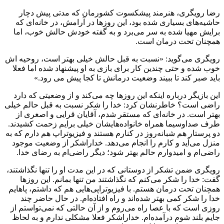
رضا رویگری، هنرمند پیشکسوت کشورمان که مدتی پیش دچار
حاشیه‌های بسیاری شده بود، این روزها در آرامش، در خانه‌ای که
برایش مهیا شده به سر می‌برد و به گفته خودش حالش خوب، اما
همچنان تحت درمان است.
رویگری می‌گوید: «نسبت به قبل حالش خیلی بهتر است، روحیه اش
خوب شده و حتی چندین کار برای بازی به او پیشنهاد شده اما فعلا
باید صبر کند تا ببیند وضعیت درمانش تا کجا پیش می رود.»
این بازیگر درباره اینکه این روزها چه می‌کند و از وضعیتی که دارد
راضی است؟ خاطرنشان کرد: خدا را شکر نسبت به قبل حالم خیلی
بهتر است. در خانه‌ای که مستقر شدم، آقایان قرایی و اصغری از
طرف صداوسیما همراه خانواده‌هایشان خیلی برایم زحمت کشیدند.
دو پرستار هم شبانه‌روز در کنارم هستند و فیزیوتراپ هم دارم که به
منزل می‌آید و کارم را انجام می‌دهد. خداراشکر از وضعیت موجود
راضی‌ام و امیدوارم حالم بهتر شود؛ دیگر راضی‌ام به رضای خدا.
رویگری ضمن تشکر از دوستانی که در این مدت او را تنها نگذاشتند،
گفت: خدا را شکر می‌کنم که نگذاشتند من تنها بمانم. این روزها
همچنان تحت درمان هستم. با فیزیوتراپی‌هایی هم که داشتم، پاهایم
خدا را شکر کمی بهتر شده‌اند و راه افتاده‌ام. در حال حاضر چند
روزی است که با عصا راه می‌روم و از آن حالتی که نمی‌تواستم از
جایم بلند شوم درآمده‌ام. خداراشکر فعلا مشکلی ندارم و به لحاظ