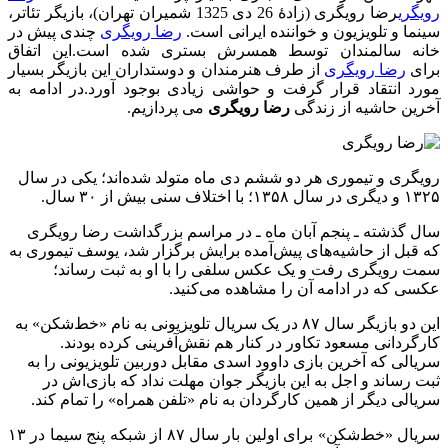
رویگری
رضا رویگری (زادۀ 26 دی 1325 شمیران تهران)، بازیگر تئاتر،
سینما و تلویزیون و خواننده ایرانی است.
رضا رویگری
چندی پیش در
خانه سالمندان توسط همسرش بستری شده است.این اتفاق
برای
رضا رویگری
از طرف هنرمندان و دوستداران این بازیگر بسیار
مورد انتقاد قرار گرفت و حواشی زیادی بوجود آورد.در ادامه به
آخرین حاشیه از زندگی
رضا رویگری
می پردازیم.
رویگری و تیموری هر دو ششم دی ماه متولد شده‌اند؛ یکی در سال
۱۳۲۵ و دیگری در سال ۱۳۵۸؛ با اختلاف سنی بیش از ۳۰ سال.
سال گذشته ـ پنجم آبان ماه ـ در مراسم بزرگداشت رضا رویگری
که قبل از حاشیه‌های پیش‌آمده برایش برگزار شد، یوسف تیموری به
سمت رویگری رفت و یک عکس سلفی را با او به ثبت رساند؛
عکسی که در ادامه آن را مشاهده می‌کنید.
این دو بازیگر سال ۸۷ در یک سریال تلویزیونی به نام «خط‌شکن» به
کارگردانی مسعود تکاور در کنار هم نقش‌آفرینی کرده بودند.
سریالی که آخرین بازی داوود اسدی مقابل دوربین تلویزیونی را به
ثبت رساند و اجل به این بازیگر جوان مهلت نداد که بازی‌اش در
سریالی دیگر از همین کارگردان به نام «تلفن همراه» را تمام کند.
سریال «خط‌شکن» برای اولین بار سال ۸۷ از شبکه پنج سیما در ۱۳