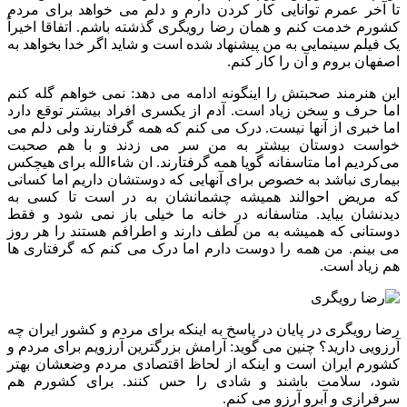
تا آخر عمرم توانایی کار کردن دارم و دلم می خواهد برای مردم
کشورم خدمت کنم و همان رضا رویگری گذشته باشم. اتفاقا اخیراً
یک فیلم سینمایی به من پیشنهاد شده است و شاید اگر خدا بخواهد به
اصفهان بروم و آن را کار کنم.
این هنرمند صحبتش را اینگونه ادامه می دهد: نمی خواهم گله کنم
اما حرف و سخن زیاد است. آدم از یکسری افراد بیشتر توقع دارد
اما خبری از آنها نیست. درک می کنم که همه گرفتارند ولی دلم می
خواست دوستان بیشتر به من سر می زدند و با هم صحبت
می‌کردیم اما متاسفانه گویا همه گرفتارند. ان شاءالله برای هیچکس
بیماری نباشد به خصوص برای آنهایی که دوستشان داریم اما کسانی
که مریض احوالند همیشه چشمانشان به در است تا کسی به
دیدنشان بیاید. متاسفانه درِ خانه ما خیلی باز نمی شود و فقط
دوستانی که همیشه به من لطف دارند و اطرافم هستند را هر روز
می بینم. من همه را دوست دارم اما درک می کنم که گرفتاری ها
هم زیاد است.
رضا رویگری در پایان در پاسخ به اینکه برای مردم و کشور ایران چه
آرزویی دارید؟ چنین می گوید: آرامش بزرگترین آرزویم برای مردم و
کشورم ایران است و اینکه از لحاظ اقتصادی مردم وضعشان بهتر
شود، سلامت باشند و شادی را حس کنند. برای کشورم هم
سرفرازی و آبرو آرزو می کنم.