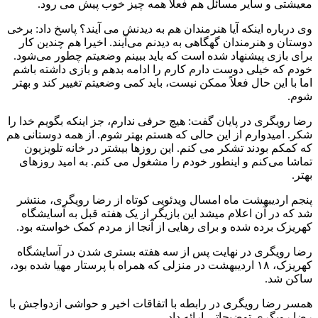
معیشتی و سایر مسائل هم فعلا همه چیز خوب پیش می رود.
وی درباره اینکه آیا هنرمندان هم به دیدنش می آیند؟ پاسخ داد: برخی
دوستان و هنرمندان گهگاهی به دیدنم می‌آیند. اخیرا هم چندین کار
برای بازی پیشنهاد شده است که باید ببینم وضعیتم چطور می‌شود.
خودم که خیلی دوست دارم کارم را ادامه بدهم و بازی داشته باشم
اما با این حال فعلاً ممکن نیست، باید کمی وضعیتم تغییر کند و بهتر
شوم.
رضا رویگری در پایان گفت: هیچ حرفی ندارم، جز اینکه بگویم خدا را
شکر. امیدوارم از این حالی که هستم بهتر شوم. از همه دوستانی هم
که کمکم بودند تشکر می کنم. این روزها بیشتر در خانه تلویزیون
تماشا می‌کنم و اینطور خودم را مشغول می کنم. به امید روزهای
بهتر.
پنجم اردیبهشت ماه امسال ویدئویی کوتاه از رضا رویگری، منتشر
شد که در آن اعلام میشد این بازیگر از یک هفته قبل به آسایشگاه
کهریزک برده شده و برای رهایی از آنجا از مردم کمک خواسته بود.
رضا رویگری در نهایت پس از سه هفته بستری شدن در آسایشگاه
کهریزک، ۱۸ اردیبهشت در منزلی که همراه با پرستار مهیا شده بود،
ساکن شد.
همسر رضا رویگری در رابطه با اتفاقات اخیر و حواشی ازدواجش با
رضا رویگری توضیحاتی ارائه داد.