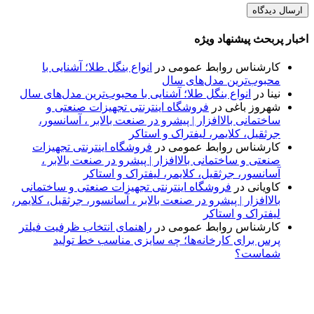
اخبار پربحث پیشنهاد ویژه
کارشناس روابط عمومی
در
انواع بنگل طلا؛ آشنایی با
محبوب‌ترین مدل‌های سال
نینا
در
انواع بنگل طلا؛ آشنایی با محبوب‌ترین مدل‌های سال
شهروز باغی
در
فروشگاه اینترنتی تجهیزات صنعتی و
ساختمانی بالاافزار | پیشرو در صنعت بالابر ، آسانسور،
جرثقیل، کلایمر، لیفتراک و استاکر
کارشناس روابط عمومی
در
فروشگاه اینترنتی تجهیزات
صنعتی و ساختمانی بالاافزار | پیشرو در صنعت بالابر ،
آسانسور، جرثقیل، کلایمر، لیفتراک و استاکر
کاویانی
در
فروشگاه اینترنتی تجهیزات صنعتی و ساختمانی
بالاافزار | پیشرو در صنعت بالابر ، آسانسور، جرثقیل، کلایمر،
لیفتراک و استاکر
کارشناس روابط عمومی
در
راهنمای انتخاب ظرفیت فیلتر
پرس برای کارخانه‌ها؛ چه سایزی مناسب خط تولید
شماست؟
پایگاه خبری «پیشنهاد ویژه» جایی است برای اطلاع از تازه‌ترین و
مهم‌ترین اخبار ایران و جهان؛ سریع، دقیق و معتبر، بدون شایعه و
حاشیه. این رسانه با ارائه خبرهای داغ، گزارش‌های ویژه و