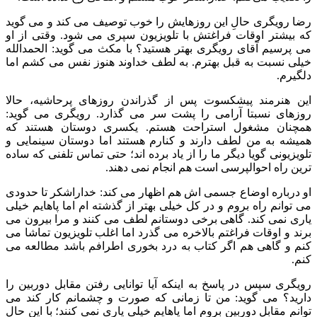
رضا رویگری حالِ این روزهایش را خوب توصیف می کند و می گوید
که بیشتر اوقات فراغتش با تلویزیون سپری می شود. وقتی از او
می پرسیم آقای رویگری بهتر هستید؟ با مکث می گوید: الحمدالله
خیلی نسبت به قبل بهترم. به لطف خداوند هنوز نفس می کشم اما
دلگیرم.
این هنرمند پیشکسوت پس از گذراندن روزهای پرحاشیه، حالا
روزهای نسبتا آرامی را پشت سر می گذارد. رویگری می گوید:
همچنان مشغول استراحت هستم. یکسری دوستان هستند که
همیشه به من لطف دارند و کنارم هستند اما دوستان سینمایی و
تلویزیونی گویا دیگر ما را از یاد برده اند؛ حتی تماس تلفنی که ساده
ترین راه احوالپرسی است هم انجام نمی دهند.
او درباره اوضاع جسمی اش هم اظهار می کند: خداراشکر تا حدودی
می توانم راه بروم و در کل خیلی بهتر از گذشته ام اما پاهایم خیلی
یاری نمی کند. گاهی برخی دوستانم لطف می کنند و مرا بیرون می
برند و اوقات فراغتم بالاخره می گذرد اما اغلب تلویزیون تماشا می
کنم و گاهی هم اگر کتاب به درد بخوری اطرافم باشد مطالعه می
کنم.
رویگری سپس در پاسخ به اینکه آیا توانایی رفتن مقابل دوربین را
دارید؟ می گوید: من تا زمانی که صورت و چشمانم کار کند می
توانم مقابل دوربین بروم اما پاهایم خیلی یاری نمی کنند؛ با این حال