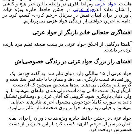
هاست.
جواد عزتی
ومهلقا باقری در رابطه با این خبر هیچ واکنشی
را نشان نداده اند.
جواد عزتی
در جشن حافظ جایزه ویژه هیات
داوران را برای ایفای نقش در سریال «زخم کاری» کسب کرد. در
ادامه به آخرین حواشی از زندگی
جواد عزتی
می پردازیم.
افشاگری جنجالی خانم بازیگر از جواد عزتی
آناهیتا درگاهی از اخلاق جواد عزتی در پشت صحنه فیلم مرد بازنده
پرده بر داشت.
افشای راز بزرگ جواد عزتی در زندگی خصوصی‌اش
جواد عزتی از ۱۵ سالگی وارد دنیای تئاتر شد. به گفته خودش یک
روز تصادفا تست بازیگری می‌دهد و همان‌جا با چند نفر آشنا شده و
گروه تئاتر تشکیل می‌دهند. بعدها مشخص می‌شود که آن تست
بازیگری یک تست قلابی بوده است ولی همان بهانه‌ای می‌شود تا او
وارد دنیای بازیگری شود. گروهی که آقای عزتی و دوستانش تشکیل
دادند به صورت کاملا خودجوش مشغول اجرای تئاترهای خیابانی
می‌شود و خیلی زود رو به اجرا بر روی صحنه سالن تئاتر می‌آورد.
جواد عزتی در جشن حافظ جایزه ویژه هیات داوران را برای ایفای
نقش در سریال «زخم کاری» کسب کرد. او این جایزه را از دست
همسرش دریافت کرد.