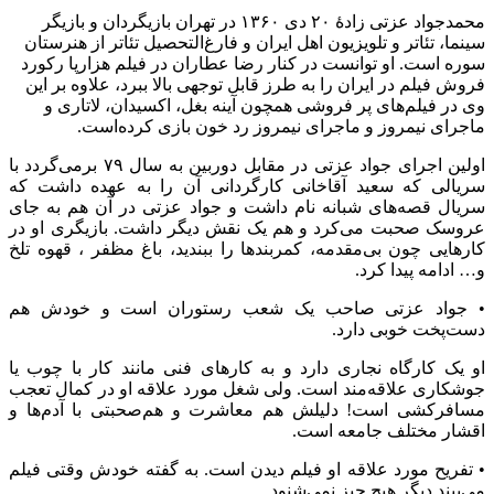
محمدجواد عزتی زادهٔ ۲۰ دی ۱۳۶۰ در تهران بازیگردان و بازیگر
سینما، تئاتر و تلویزیون اهل ایران و فارغ‌التحصیل تئاتر از هنرستان
سوره است. او توانست در کنار رضا عطاران در فیلم هزارپا رکورد
فروش فیلم در ایران را به طرز قابل توجهی بالا ببرد، علاوه بر این
وی در فیلم‌های پر فروشی همچون آینه بغل، اکسیدان، لاتاری و
ماجرای نیمروز و ماجرای نیمروز رد خون بازی کرده‌است.
اولین اجرای جواد عزتی در مقابل دوربین به سال ۷۹ برمی‌گردد با
سریالی که سعید آقاخانی کارگردانی آن را به عهده داشت که
سریال قصه‌های شبانه نام داشت و جواد عزتی در آن هم به جای
عروسک صحبت می‌کرد و هم یک نقش دیگر داشت. بازیگری او در
کارهایی چون بی‌مقدمه، کمربندها را ببندید، باغ مظفر ، قهوه تلخ
و… ادامه پیدا کرد.
• جواد عزتی صاحب یک شعب رستوران‌ است و خودش هم
دست‌پخت خوبی دارد.
او یک کارگاه نجاری دارد و به کارهای فنی مانند کار با چوب یا
جوشکاری علاقه‌مند است. ولی شغل مورد علاقه او در کمال تعجب
مسافرکشی است! دلیلش هم معاشرت و هم‌صحبتی با آدم‌ها و
اقشار مختلف جامعه است.
• تفریح مورد علاقه او فیلم دیدن است. به گفته خودش وقتی فیلم
‌می‌بیند دیگر هیچ چیز نمی‌شنود.