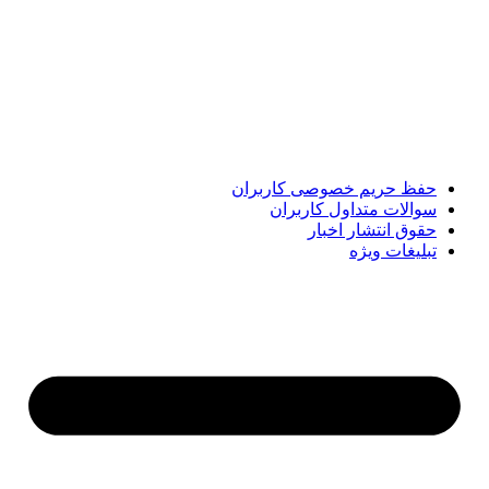
پایگاه خبری «پیشنهاد ویژه» جایی است برای اطلاع از تازه‌ترین و
مهم‌ترین اخبار ایران و جهان؛ سریع، دقیق و معتبر، بدون شایعه و
حاشیه. این رسانه با ارائه خبرهای داغ، گزارش‌های ویژه و
تحلیل‌های کوتاه، تلاش می‌کند تصویری روشن و قابل‌اعتماد از
رویدادهای روز را در اختیار مخاطبان قرار دهد. «پیشنهاد ویژه»
همراه شماست تا همیشه به‌روز بمانید و مهم‌ترین اتفاقات را در
کوتاه‌ترین زمان دنبال کنید.
حفظ حریم خصوصی کاربران
سوالات متداول کاربران
حقوق انتشار اخبار
تبلیغات ویژه