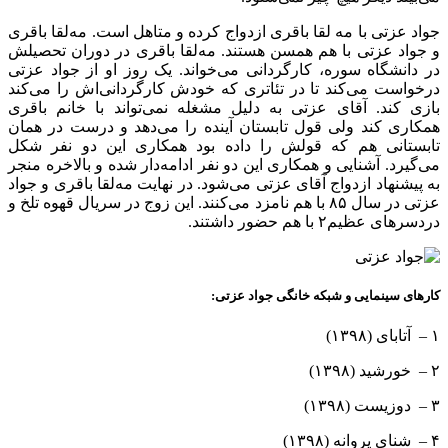
جواد عزتی با مه لقا باقری ازدواج کرده و متاهل است. مه‌لقا باقری
و جواد عزتی با هم همسن هستند. مه‌لقا باقری در دوران تحصیلش
در دانشگاه سوره، کارگردانی می‌خواند. یک روز او از جواد عزتی
درخواست می‌کند تا در تئاتری که خودش کارگردانی‌اش را می‌کند
بازی کند. آقای عزتی به دلیل مشغله نمی‌تواند با خانم باقری
همکاری کند ولی قول تابستان آینده را می‌دهد و درست در همان
تابستانی هم که قولش را داده بود همکاری این دو نفر شکل
می‌گیرد. آشنایی‌ و همکاری این دو نفر ادامه‌دار شده و بالاخره منجر
به پیشنهاد ازدواج آقای عزتی می‌شود. در نهایت مه‌لقا باقری و جواد
عزتی در سال ۸۵ با هم نامزد می‌کنند. این زوج در سریال قهوه تلخ و
دردسرهای عظیم۲ با هم حضور داشتند.
کارهای سینمایی و شبکه خانگی جواد عزتی:
۱ – آتابای (۱۳۹۸)
۲ – خورشید (۱۳۹۸)
۳ – دوزیست (۱۳۹۸)
۴ – شنای پروانه (۱۳۹۸)