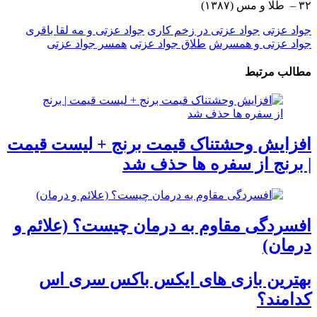
۳۲ – طلا و مس (۱۳۸۷)
جواد عزتی
جواد عزتی در زخم کاری
جواد عزتی و مه لقا باقری
جواد عزتی و همسرش
طلاق جواد عزتی
همسر جواد عزتی
مطالب مرتبط
افزایش وحشتناک قیمت برنج + لیست قیمت
| برنج از سفره ها حذف شد
افسردگی مقاوم به درمان چیست؟ (علائم و
درمان)
بهترین بازی های ایکس باکس سری اس
کدامند؟