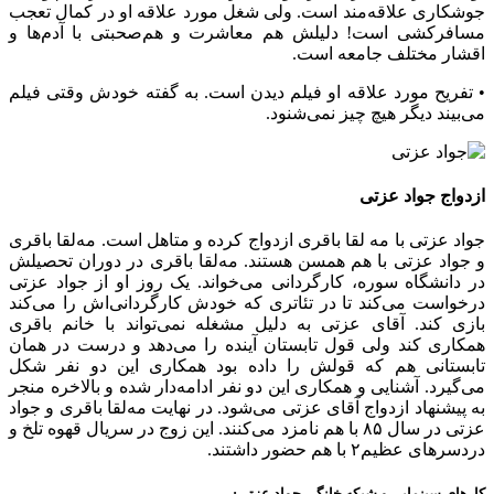
جوشکاری علاقه‌مند است. ولی شغل مورد علاقه او در کمال تعجب
مسافرکشی است! دلیلش هم معاشرت و هم‌صحبتی با آدم‌ها و
اقشار مختلف جامعه است.
• تفریح مورد علاقه او فیلم دیدن است. به گفته خودش وقتی فیلم
‌می‌بیند دیگر هیچ چیز نمی‌شنود.
ازدواج جواد عزتی
جواد عزتی با مه لقا باقری ازدواج کرده و متاهل است. مه‌لقا باقری
و جواد عزتی با هم همسن هستند. مه‌لقا باقری در دوران تحصیلش
در دانشگاه سوره، کارگردانی می‌خواند. یک روز او از جواد عزتی
درخواست می‌کند تا در تئاتری که خودش کارگردانی‌اش را می‌کند
بازی کند. آقای عزتی به دلیل مشغله نمی‌تواند با خانم باقری
همکاری کند ولی قول تابستان آینده را می‌دهد و درست در همان
تابستانی هم که قولش را داده بود همکاری این دو نفر شکل
می‌گیرد. آشنایی‌ و همکاری این دو نفر ادامه‌دار شده و بالاخره منجر
به پیشنهاد ازدواج آقای عزتی می‌شود. در نهایت مه‌لقا باقری و جواد
عزتی در سال ۸۵ با هم نامزد می‌کنند. این زوج در سریال قهوه تلخ و
دردسرهای عظیم۲ با هم حضور داشتند.
کارهای سینمایی و شبکه خانگی جواد عزتی: