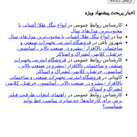
اخبار پربحث پیشنهاد ویژه
کارشناس روابط عمومی
در
انواع بنگل طلا؛ آشنایی با
محبوب‌ترین مدل‌های سال
نینا
در
انواع بنگل طلا؛ آشنایی با محبوب‌ترین مدل‌های سال
شهروز باغی
در
فروشگاه اینترنتی تجهیزات صنعتی و
ساختمانی بالاافزار | پیشرو در صنعت بالابر ، آسانسور،
جرثقیل، کلایمر، لیفتراک و استاکر
کارشناس روابط عمومی
در
فروشگاه اینترنتی تجهیزات
صنعتی و ساختمانی بالاافزار | پیشرو در صنعت بالابر ،
آسانسور، جرثقیل، کلایمر، لیفتراک و استاکر
کاویانی
در
فروشگاه اینترنتی تجهیزات صنعتی و ساختمانی
بالاافزار | پیشرو در صنعت بالابر ، آسانسور، جرثقیل، کلایمر،
لیفتراک و استاکر
کارشناس روابط عمومی
در
راهنمای انتخاب ظرفیت فیلتر
پرس برای کارخانه‌ها؛ چه سایزی مناسب خط تولید
شماست؟
پایگاه خبری «پیشنهاد ویژه» جایی است برای اطلاع از تازه‌ترین و
مهم‌ترین اخبار ایران و جهان؛ سریع، دقیق و معتبر، بدون شایعه و
حاشیه. این رسانه با ارائه خبرهای داغ، گزارش‌های ویژه و
تحلیل‌های کوتاه، تلاش می‌کند تصویری روشن و قابل‌اعتماد از