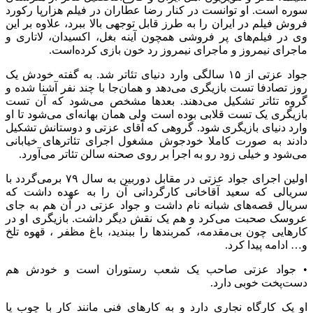
سوره است. او توانست در کنار رضا عطاران در فیلم هزارپا رکورد
فروش فیلم در ایران را به طرز قابل توجهی بالا ببرد، علاوه بر این
وی در فیلم‌های پر فروشی همچون آینه بغل، اکسیدان، لاتاری و
ماجرای نیمروز و ماجرای نیمروز رد خون بازی کرده‌است.
جواد عزتی از ۱۵ سالگی وارد دنیای تئاتر شد. به گفته خودش یک
روز تصادفا تست بازیگری می‌دهد و همان‌جا با چند نفر آشنا شده و
گروه تئاتر تشکیل می‌دهند. بعدها مشخص می‌شود که آن تست
بازیگری یک تست قلابی بوده است ولی همان بهانه‌ای می‌شود تا او
وارد دنیای بازیگری شود. گروهی که آقای عزتی و دوستانش تشکیل
دادند به صورت کاملا خودجوش مشغول اجرای تئاترهای خیابانی
می‌شود و خیلی زود رو به اجرا بر روی صحنه سالن تئاتر می‌آورد.
اولین اجرای جواد عزتی در مقابل دوربین به سال ۷۹ برمی‌گردد با
سریالی که سعید آقاخانی کارگردانی آن را به عهده داشت که
سریال قصه‌های شبانه نام داشت و جواد عزتی در آن هم به جای
عروسک صحبت می‌کرد و هم یک نقش دیگر داشت. بازیگری او در
کارهایی چون بی‌مقدمه، کمربندها را ببندید، باغ مظفر ، قهوه تلخ
و… ادامه پیدا کرد.
• جواد عزتی صاحب یک شعب رستوران‌ است و خودش هم
دست‌پخت خوبی دارد.
او یک کارگاه نجاری دارد و به کارهای فنی مانند کار با چوب یا