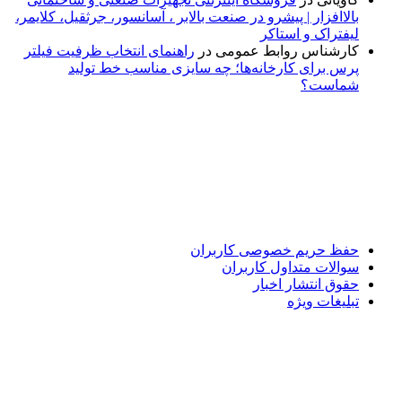
بالاافزار | پیشرو در صنعت بالابر ، آسانسور، جرثقیل، کلایمر،
لیفتراک و استاکر
کارشناس روابط عمومی
در
راهنمای انتخاب ظرفیت فیلتر
پرس برای کارخانه‌ها؛ چه سایزی مناسب خط تولید
شماست؟
پایگاه خبری «پیشنهاد ویژه» جایی است برای اطلاع از تازه‌ترین و
مهم‌ترین اخبار ایران و جهان؛ سریع، دقیق و معتبر، بدون شایعه و
حاشیه. این رسانه با ارائه خبرهای داغ، گزارش‌های ویژه و
تحلیل‌های کوتاه، تلاش می‌کند تصویری روشن و قابل‌اعتماد از
رویدادهای روز را در اختیار مخاطبان قرار دهد. «پیشنهاد ویژه»
همراه شماست تا همیشه به‌روز بمانید و مهم‌ترین اتفاقات را در
کوتاه‌ترین زمان دنبال کنید.
حفظ حریم خصوصی کاربران
سوالات متداول کاربران
حقوق انتشار اخبار
تبلیغات ویژه