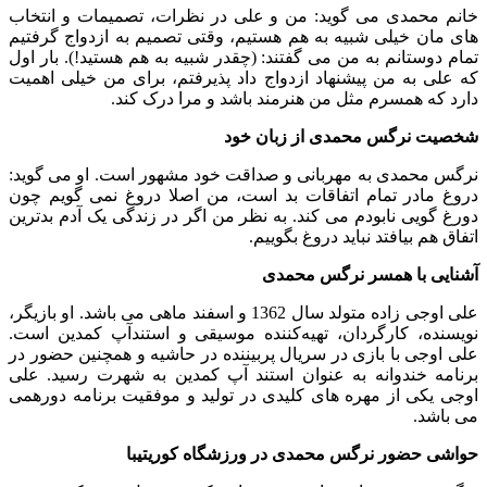
خانم محمدی می گوید: من و علی در نظرات، تصمیمات و انتخاب
های مان خیلی شبیه به هم هستیم، وقتی تصمیم به ازدواج گرفتیم
تمام دوستانم به من می گفتند: (چقدر شبیه به هم هستید!). بار اول
که علی به من پیشنهاد ازدواج داد پذیرفتم، برای من خیلی اهمیت
دارد که همسرم مثل من هنرمند باشد و مرا درک کند.
شخصیت نرگس محمدی از زبان خود
نرگس محمدی به مهربانی و صداقت خود مشهور است. او می گوید:
دروغ مادر تمام اتفاقات بد است، من اصلا دروغ نمی گویم چون
دورغ گویی نابودم می کند. به نظر من اگر در زندگی یک آدم بدترین
اتفاق هم بیافتد نباید دروغ بگوییم.
آشنایی با همسر نرگس محمدی
علی اوجی زاده متولد سال 1362 و اسفند ماهی می باشد. او بازیگر،
نویسنده، کارگردان، تهیه‌کننده موسیقی و استندآپ کمدین است.
علی اوجی با بازی در سریال پربیننده در حاشیه و همچنین حضور در
برنامه خندوانه به عنوان استند آپ کمدین به شهرت رسید. علی
اوجی یکی از مهره های کلیدی در تولید و موفقیت برنامه دورهمی
می باشد.
حواشی حضور نرگس محمدی در ورزشگاه کوریتیبا