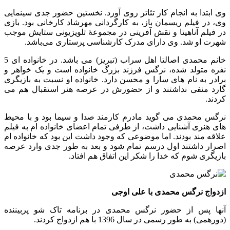
وی ابتدا به انجام کار تئاتر روی آورد. نخستین حضور جدی سینمایی
وی، در فیلم ریسمان باز، به کارگردانی مهرشاد کارخانی بود. بازی
در فیلم آناهیتا و نقش آفرینی در مجموعهٔ تلویزیونی ستایش موجب
شهرت او شد. وی دارای مدرک کارشناسی پرستاری می‌باشد.
خانم محمدی اصالتا اهل سراب (تبریز) می باشد. در خانواده ای 5
نفره متولد شده، نرگس فرزند بزرگ خانواده است و یک خواهر و
برادر به نام های سارا و محسن دارد. خانواده او نسبت به بازیگری
گارد منفی نداشتند و از حضورش در عرصه هنر استقبال هم می
کردند.
نرگس محمدی می گوید مادرم کارمند صدا و سیما بود و با محیط
های هنری آشنایی داشت، از طرفی تمام اعضای خانواده ام به فیلم
علاقه مند بودند. اما موضوعی که وجود داشت این بود که خانواده ام
اصرار داشتند اول درسم تمام شود و بعد به طور جدی وارد عرصه
بازیگری شوم که خدا را شکر این اتفاق هم افتاد.
ازدواج نرگس محمدی با علی اوجی
آنها پس از حضور نرگس محمدی در برنامه تاک شو پربیننده
(دورهمی) به طور رسمی در سال 1396 با هم ازدواج کردند.