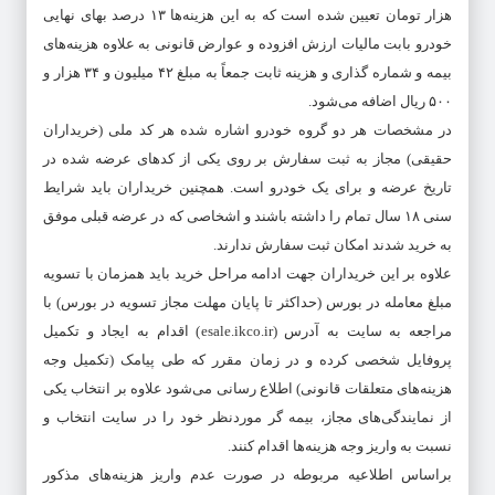
هزار تومان تعیین شده است که به این هزینه‌ها ۱۳ درصد بهای نهایی
خودرو بابت مالیات ارزش افزوده و عوارض قانونی به علاوه هزینه‌های
بیمه و شماره گذاری و هزینه ثابت جمعاً به مبلغ ۴۲ میلیون و ۳۴ هزار و
۵۰۰ ریال اضافه می‌شود.
در مشخصات هر دو گروه خودرو اشاره شده هر کد ملی (خریداران
حقیقی) مجاز به ثبت سفارش بر روی یکی از کدهای عرضه شده در
تاریخ عرضه و برای یک خودرو است. همچنین خریداران باید شرایط
سنی ۱۸ سال تمام را داشته باشند و اشخاصی که در عرضه قبلی موفق
به خرید شدند امکان ثبت سفارش ندارند.
علاوه بر این خریداران جهت ادامه مراحل خرید باید همزمان با تسویه
مبلغ معامله در بورس (حداکثر تا پایان مهلت مجاز تسویه در بورس) با
مراجعه به سایت به آدرس (esale.ikco.ir) اقدام به ایجاد و تکمیل
پروفایل شخصی کرده و در زمان مقرر که طی پیامک (تکمیل وجه
هزینه‌های متعلقات قانونی) اطلاع رسانی می‌شود علاوه بر انتخاب یکی
از نمایندگی‌های مجاز، بیمه گر موردنظر خود را در سایت انتخاب و
نسبت به واریز وجه هزینه‌ها اقدام کنند.
براساس اطلاعیه مربوطه در صورت عدم واریز هزینه‌های مذکور