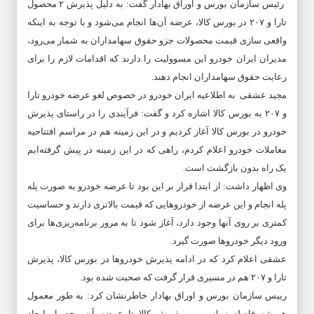
رئیس سازمان بورس و اوراق بهادار گفت: به دلیل پذیرش ۲ محصول
تارا و ۲۰۷ در بورس کالا، عرضه آن‌ها انجام می‌شود و با توجه به اینکه
واقعی سازی قیمت محصولات جزو حقوق سهامداران به شمار می‌رود،
مدیران ایران خودرو این مسوولیت را دارند که اقدامات لازم را برای
رعایت حقوق سهامداران انجام دهند.
مجید عشقی به اطلاعیه ایران خودرو در خصوص لغو عرضه خودرو تارا
و ٢٠٧ به بورس کالا اشاره کرد و گفت: فرآیندی را در راستای پذیرش
خودرو در بورس کالا آغاز کردیم و در این زمینه هم در مراسم افتتاحیه
معاملات خودرو اعلام کردم، راهی که در این زمینه در پیش گرفته‌ایم
یک راه بدون بازگشت است.
وی اظهار داشت: از ابتدا قرار بر این بود تا عرضه خودرو به صورت پله
پله انجام و این عرضه از خودروهایی که قیمت بالاتری دارند و حساسیت
کمتری بر روی آنها وجود دارد، آغاز شود تا به مرور برنامه‌ریزی‌ها برای
ورود دیگر خودروها صورت گیرد.
عشقی اعلام کرد که در ادامه پذیرش خودروها در بورس کالا، پذیرش
تارا و ٢٠٧ هم در مسیری قرار گرفت که صحبت شده بود.
رییس سازمان بورس و اوراق بهادار خاطرنشان کرد: به طور معمول
همیشه فاصله زمانی بین پذیرش کالا تا عرضه آن محصول ایجاد