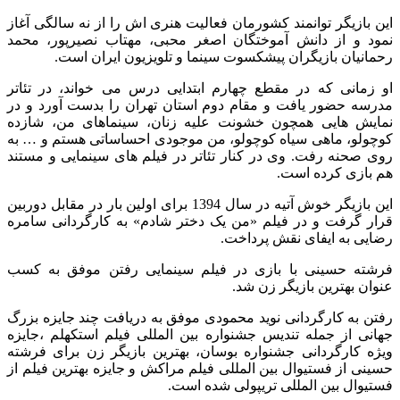
این بازیگر توانمند کشورمان فعالیت هنری اش را از نه سالگی آغاز
نمود و از دانش آموختگان اصغر محبی، مهتاب نصیرپور، محمد
رحمانیان بازیگران پیشکسوت سینما و تلویزیون ایران است.
او زمانی که در مقطع چهارم ابتدایی درس می خواند، در تئاتر
مدرسه حضور یافت و مقام دوم استان تهران را بدست آورد و در
نمایش هایی همچون خشونت علیه زنان، سینماهای من، شازده
کوچولو، ماهی سیاه کوچولو، من موجودی احساساتی هستم و … به
روی صحنه رفت. وی در کنار تئاتر در فیلم های سینمایی و مستند
هم بازی کرده است.
این بازیگر خوش آتیه در سال 1394 برای اولین بار در مقابل دوربین
قرار گرفت و در فیلم «من یک دختر شادم» به کارگردانی سامره
رضایی به ایفای نقش پرداخت.
فرشته حسینی با بازی در فیلم سینمایی رفتن موفق به کسب
عنوان بهترین بازیگر زن شد.
رفتن به کارگردانی نوید محمودی موفق به دریافت چند جایزه بزرگ
جهانی از جمله تندیس جشنواره بین المللی فیلم استکهلم ،جایزه
ویژه کارگردانی جشنواره بوسان، بهترین بازیگر زن برای فرشته
حسینی از فستیوال بین المللی فیلم مراکش و جایزه بهترین فیلم از
فستیوال بین المللی تریپولی شده است.