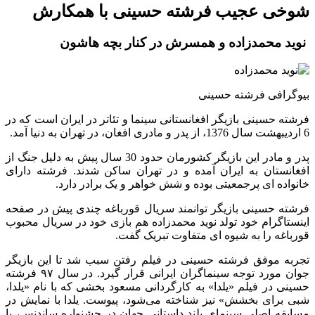
شوخی عجیب فرشته حسینی با همکارش
نوید محمدزاده و همسرش در کنار بچه هاشون
بیوگرافی فرشته حسینی
فرشته حسینی بازیگر افغانستانی سینما و تئاتر در ایران است که در
6 اردیبهشت سال 1376، از پدر و مادری افغان، در تهران به دنیا آمد.
پدر و مادر این بازیگر کشورمان حدود 30 سال پیش به دلیل جنگ از
افغانستان به ایران آمده و در تهران ساکن شدند. فرشته دارای
خانواده ای پرجمعیتی بوده و شش خواهر و یک برادر دارد.
فرشته حسینی بازیگر توانمند سریال قورباغه چندی پیش در صفحه
اینستاگرام خود تولد نوید محمدزاده هم بازی خود در سریال محبوب
قورباغه را به شیوه ای متفاوت تبریک گفت.
تجربه موفق فرشته حسینی در فیلم رفتن سبب شد تا این بازیگر
جوان مورد توجه سینماگران ایرانی قرار گیرد. در سال ۹۷ فرشته
حسینی در فیلم «یلدا» به کارگردانی مسعود بخشی که با نام «یلدا،
شبی برای بخشش» نیز شناخته می‌شود، پیوست. یلدا با نمایش در
مسابقه اصلی سینمای بلند داستانی جهان در جشنواره ساندنس، با