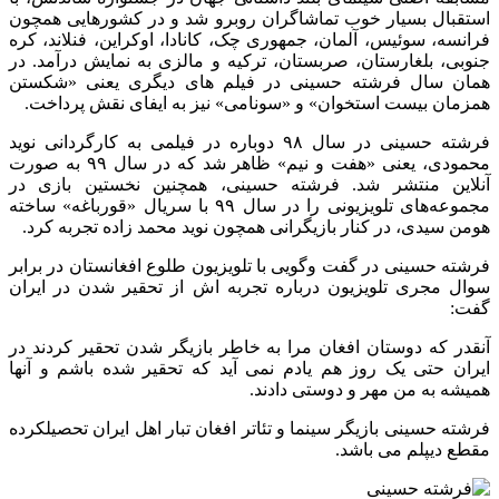
استقبال بسیار خوب تماشاگران روبرو شد و در کشور‌هایی همچون
فرانسه، سوئیس، آلمان، جمهوری چک، کانادا، اوکراین، فنلاند، کره
جنوبی، بلغارستان، صربستان، ترکیه و مالزی به نمایش درآمد. در
همان سال فرشته حسینی در فیلم های دیگری یعنی «شکستن
همزمان بیست استخوان» و «سونامی» نیز به ایفای نقش پرداخت.
فرشته حسینی در سال ۹۸ دوباره در فیلمی به کارگردانی نوید
محمودی، یعنی «هفت و نیم» ظاهر شد که در سال ۹۹ به صورت
آنلاین منتشر شد. فرشته حسینی، همچنین نخستین بازی در
مجموعه‌های تلویزیونی را در سال ۹۹ با سریال «قورباغه» ساخته
هومن سیدی، در کنار بازیگرانی همچون نوید محمد زاده تجربه کرد.
فرشته حسینی در گفت وگویی با تلویزیون طلوع افغانستان در برابر
سوال مجری تلویزیون درباره تجربه اش از تحقیر شدن در ایران
گفت:
آنقدر که دوستان افغان مرا به خاطر بازیگر شدن تحقیر کردند در
ایران حتی یک روز هم یادم نمی آید که تحقیر شده باشم و آنها
همیشه به من مهر و دوستی دادند.
فرشته حسینی بازیگر سینما و تئاتر افغان تبار اهل ایران تحصیلکرده
مقطع دیپلم می باشد.