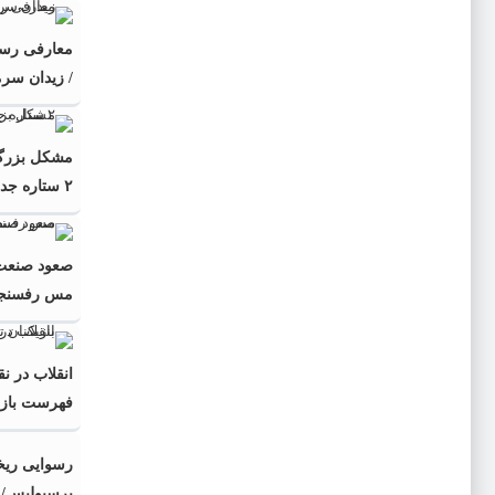
معارفی رسم
/ زیدان سر
مشکل بزرگ ا
۲ ستاره جدید رفتنی شدند؟
صعود صنعت ن
مس رفسنجان
انقلاب در نق
فهرست بازیکن
رسوایی ریخ
پرسپولیس/ 