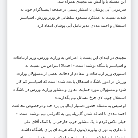
این مسئله با واکنش تند مجیدی همراه شد.
سرمربی آبی پوشان با انتشار پستی در صفحه اینستاگرام خود، به
شدت نسبت به عملکرد مسعود سلطانی فر وزیر ورزش، اسپانسر
استقلال و احمد مددی مدیرعامل آبی پوشان انتقاد کرد.
مجیدی در ابتدای این پست با اعتراض به وزارت ورزش، وزیر ارتباطات
و اسپانسر باشگاه نوشته است:« احتمالا اعتراض من نسبت به
استوری وزیر ارتباطات و انتقادم از دخالت بعضی از مسؤولان وزارت
ورزش در امور باشگاه استقلال باعث شده است که اسپانسر کم کار
شود و مسؤولان مورد حمایت معاون و مشاور وزارت ورزش در باشگاه
استقلال چوب لای چرخ مسائل تیم بگذارند.»
او سپس به مسئله حضور دستیار ایتالیایی پرداخته و درخصوص
مخالفت
احمد مددی با اضافه شدن گابریله پین به کادرفنی
تیم نوشته است: «
خیلی تلاش کردم تا یک مشاور خوب خارجی را با کمک آقای علی
نامداری به تهران بیاورم (بدون اینکه هزینه ای برای باشگاه داشته
باشد) اما به اطلاع می رسانم باوجود اعلام رسمی فدراسیون برای