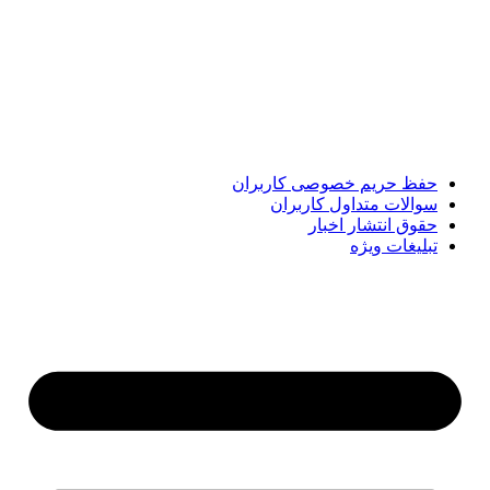
پایگاه خبری «پیشنهاد ویژه» جایی است برای اطلاع از تازه‌ترین و
مهم‌ترین اخبار ایران و جهان؛ سریع، دقیق و معتبر، بدون شایعه و
حاشیه. این رسانه با ارائه خبرهای داغ، گزارش‌های ویژه و
تحلیل‌های کوتاه، تلاش می‌کند تصویری روشن و قابل‌اعتماد از
رویدادهای روز را در اختیار مخاطبان قرار دهد. «پیشنهاد ویژه»
همراه شماست تا همیشه به‌روز بمانید و مهم‌ترین اتفاقات را در
کوتاه‌ترین زمان دنبال کنید.
حفظ حریم خصوصی کاربران
سوالات متداول کاربران
حقوق انتشار اخبار
تبلیغات ویژه