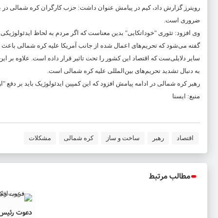
رویترز گزارش داد، کیم در پیامش عنوان داشت: حزب کارگران کره شمالی در 
ضروری است.
وی افزود: تئوری "خوداتکایی" بدین معناست که اگر مردم به لحاظ ایدئولوژیکی
سایر دلایلی‌ست که اقتصاد این کشور را تحت تاثیر قرار داده است. علاوه بر ای
به دنبال تشدید تحریم‌های بین‌المللی علیه کره شمالی است.
رهبر کره شمالی در ادامه پیامش افزود که این کمپین ایدئولوژیک باید بر دف
منبع: ایسنا
اقتصاد
رهبر
ساخت و ساز
کره شمالی
مشکلات
مطالب مرتبط
دعوت رئیس ج