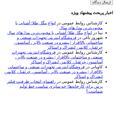
اخبار پربحث پیشنهاد ویژه
کارشناس روابط عمومی
در
انواع بنگل طلا؛ آشنایی با
محبوب‌ترین مدل‌های سال
نینا
در
انواع بنگل طلا؛ آشنایی با محبوب‌ترین مدل‌های سال
شهروز باغی
در
فروشگاه اینترنتی تجهیزات صنعتی و
ساختمانی بالاافزار | پیشرو در صنعت بالابر ، آسانسور،
جرثقیل، کلایمر، لیفتراک و استاکر
کارشناس روابط عمومی
در
فروشگاه اینترنتی تجهیزات
صنعتی و ساختمانی بالاافزار | پیشرو در صنعت بالابر ،
آسانسور، جرثقیل، کلایمر، لیفتراک و استاکر
کاویانی
در
فروشگاه اینترنتی تجهیزات صنعتی و ساختمانی
بالاافزار | پیشرو در صنعت بالابر ، آسانسور، جرثقیل، کلایمر،
لیفتراک و استاکر
کارشناس روابط عمومی
در
راهنمای انتخاب ظرفیت فیلتر
پرس برای کارخانه‌ها؛ چه سایزی مناسب خط تولید
شماست؟
پایگاه خبری «پیشنهاد ویژه» جایی است برای اطلاع از تازه‌ترین و
مهم‌ترین اخبار ایران و جهان؛ سریع، دقیق و معتبر، بدون شایعه و
حاشیه. این رسانه با ارائه خبرهای داغ، گزارش‌های ویژه و
تحلیل‌های کوتاه، تلاش می‌کند تصویری روشن و قابل‌اعتماد از