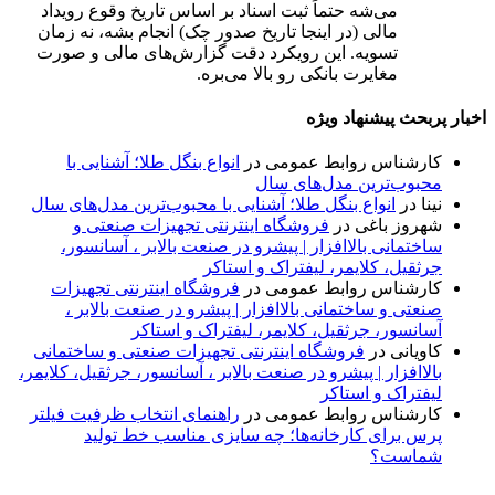
می‌شه حتماً ثبت اسناد بر اساس تاریخ وقوع رویداد
مالی (در اینجا تاریخ صدور چک) انجام بشه، نه زمان
تسویه. این رویکرد دقت گزارش‌های مالی و صورت
مغایرت بانکی رو بالا می‌بره.
اخبار پربحث پیشنهاد ویژه
کارشناس روابط عمومی
در
انواع بنگل طلا؛ آشنایی با
محبوب‌ترین مدل‌های سال
نینا
در
انواع بنگل طلا؛ آشنایی با محبوب‌ترین مدل‌های سال
شهروز باغی
در
فروشگاه اینترنتی تجهیزات صنعتی و
ساختمانی بالاافزار | پیشرو در صنعت بالابر ، آسانسور،
جرثقیل، کلایمر، لیفتراک و استاکر
کارشناس روابط عمومی
در
فروشگاه اینترنتی تجهیزات
صنعتی و ساختمانی بالاافزار | پیشرو در صنعت بالابر ،
آسانسور، جرثقیل، کلایمر، لیفتراک و استاکر
کاویانی
در
فروشگاه اینترنتی تجهیزات صنعتی و ساختمانی
بالاافزار | پیشرو در صنعت بالابر ، آسانسور، جرثقیل، کلایمر،
لیفتراک و استاکر
کارشناس روابط عمومی
در
راهنمای انتخاب ظرفیت فیلتر
پرس برای کارخانه‌ها؛ چه سایزی مناسب خط تولید
شماست؟
پایگاه خبری «پیشنهاد ویژه» جایی است برای اطلاع از تازه‌ترین و