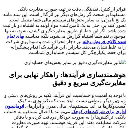
فراتر از کنترل نقدینگی، دقت در تهیه صورت مغایرت بانکی
مستقیماً بر صحت گزارش‌های دیگر نیز اثرگذار است. این سند مانند
یک نخ نامرئی، به سایر بخش‌های سیستم مالی شما متصل است.
تصور کنید پرداختی به یک تامین‌کننده مواد اولیه به اشتباه دو بار ثبت
شده باشد. اگر این خطا از طریق مغایرت‌گیری کشف نشود، نه تنها
موجودی نقد شما اشتباه گزارش می‌شود، بلکه محاسبه
بهای تمام
شده کالای فروش رفته
نیز دچار انحراف شده و سودآوری شرکت
را به غلط نشان می‌دهد. بنابراین، این فرآیند یک اقدام پیشگیرانه
برای حفظ یکپارچگی کل سیستم حسابداری شماست.
هوشمندسازی فرآیندها: راهکار نهایی برای
مغایرت‌گیری سریع و دقیق
با توجه به اهمیت و حساسیت این فرآیند، تکیه بر روش‌های دستی و
زمان‌بر دیگر منطقی نیست. اینجاست که تکنولوژی به کمک
کسب‌وکارها می‌آید. سیستم‌های مالی مدرن و ابزارهای
اتوماسیون
اداری برای شرکت‌های کوچک
می‌توانند با اتصال مستقیم به حساب
بانکی، تراکنش‌ها را به صورت خودکار دریافت کرده و با دفاتر
شرکت مطابقت دهند. این فرایند هوشمند، تهیه صورت مغایرت
بانکی را از یک وظیفه چند ساعته یا حتی چند روزه به یک گزارش