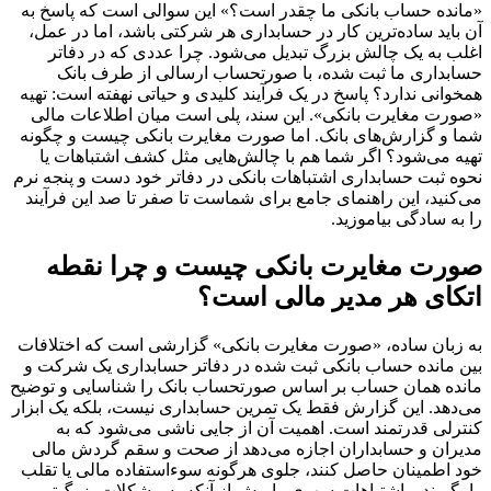
«مانده حساب بانکی ما چقدر است؟» این سوالی است که پاسخ به
آن باید ساده‌ترین کار در حسابداری هر شرکتی باشد، اما در عمل،
اغلب به یک چالش بزرگ تبدیل می‌شود. چرا عددی که در دفاتر
حسابداری ما ثبت شده، با صورتحساب ارسالی از طرف بانک
همخوانی ندارد؟ پاسخ در یک فرآیند کلیدی و حیاتی نهفته است: تهیه
«صورت مغایرت بانکی». این سند، پلی است میان اطلاعات مالی
شما و گزارش‌های بانک. اما صورت مغایرت بانکی چیست و چگونه
تهیه می‌شود؟ اگر شما هم با چالش‌هایی مثل کشف اشتباهات یا
نحوه ثبت حسابداری اشتباهات بانکی در دفاتر خود دست و پنجه نرم
می‌کنید، این راهنمای جامع برای شماست تا صفر تا صد این فرآیند
را به سادگی بیاموزید.
صورت مغایرت بانکی چیست و چرا نقطه
اتکای هر مدیر مالی است؟
به زبان ساده، «صورت مغایرت بانکی» گزارشی است که اختلافات
بین مانده حساب بانکی ثبت شده در دفاتر حسابداری یک شرکت و
مانده همان حساب بر اساس صورتحساب بانک را شناسایی و توضیح
می‌دهد. این گزارش فقط یک تمرین حسابداری نیست، بلکه یک ابزار
کنترلی قدرتمند است. اهمیت آن از جایی ناشی می‌شود که به
مدیران و حسابداران اجازه می‌دهد از صحت و سقم گردش مالی
خود اطمینان حاصل کنند، جلوی هرگونه سوءاستفاده مالی یا تقلب
را بگیرند و اشتباهات سهوی را پیش از آنکه به مشکلات بزرگ‌تر