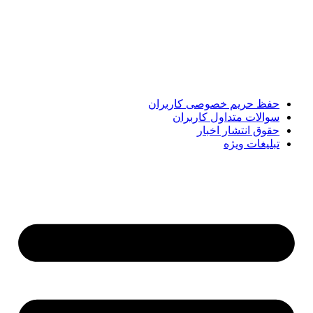
مهم‌ترین اخبار ایران و جهان؛ سریع، دقیق و معتبر، بدون شایعه و
حاشیه. این رسانه با ارائه خبرهای داغ، گزارش‌های ویژه و
تحلیل‌های کوتاه، تلاش می‌کند تصویری روشن و قابل‌اعتماد از
رویدادهای روز را در اختیار مخاطبان قرار دهد. «پیشنهاد ویژه»
همراه شماست تا همیشه به‌روز بمانید و مهم‌ترین اتفاقات را در
کوتاه‌ترین زمان دنبال کنید.
حفظ حریم خصوصی کاربران
سوالات متداول کاربران
حقوق انتشار اخبار
تبلیغات ویژه