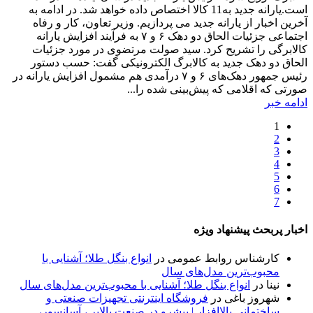
است.یارانه جدید به11 کالا اختصاص داده خواهد شد. در ادامه به
آخرین اخبار از یارانه جدید می پردازیم. وزیر تعاون، کار و رفاه
اجتماعی جزئیات الحاق دو دهک ۶ و ۷ به فرآیند افزایش یارانه
کالابرگی را تشریح کرد. سید صولت مرتضوی در مورد جزئیات
الحاق دو دهک جدید به کالابرگ الکترونیکی گفت: حسب دستور
رئیس جمهور دهک‌های ۶ و ۷ درآمدی هم مشمول افزایش یارانه در
صورتی که اقلامی که پیش‌بینی شده را...
ادامه خبر
1
2
3
4
5
6
7
اخبار پربحث پیشنهاد ویژه
کارشناس روابط عمومی
در
انواع بنگل طلا؛ آشنایی با
محبوب‌ترین مدل‌های سال
نینا
در
انواع بنگل طلا؛ آشنایی با محبوب‌ترین مدل‌های سال
شهروز باغی
در
فروشگاه اینترنتی تجهیزات صنعتی و
ساختمانی بالاافزار | پیشرو در صنعت بالابر ، آسانسور،