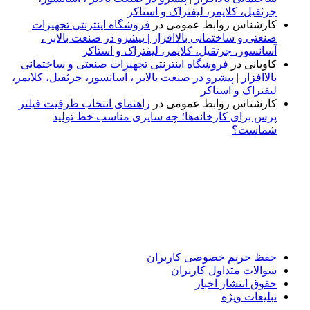
جرثقیل، کلایمر، لیفتراک و استاکر
کارشناس روابط عمومی
در
فروشگاه اینترنتی تجهیزات
صنعتی و ساختمانی بالاافزار | پیشرو در صنعت بالابر ،
آسانسور، جرثقیل، کلایمر، لیفتراک و استاکر
کاویانی
در
فروشگاه اینترنتی تجهیزات صنعتی و ساختمانی
بالاافزار | پیشرو در صنعت بالابر ، آسانسور، جرثقیل، کلایمر،
لیفتراک و استاکر
کارشناس روابط عمومی
در
راهنمای انتخاب ظرفیت فیلتر
پرس برای کارخانه‌ها؛ چه سایزی مناسب خط تولید
شماست؟
پایگاه خبری «پیشنهاد ویژه» جایی است برای اطلاع از تازه‌ترین و
مهم‌ترین اخبار ایران و جهان؛ سریع، دقیق و معتبر، بدون شایعه و
حاشیه. این رسانه با ارائه خبرهای داغ، گزارش‌های ویژه و
تحلیل‌های کوتاه، تلاش می‌کند تصویری روشن و قابل‌اعتماد از
رویدادهای روز را در اختیار مخاطبان قرار دهد. «پیشنهاد ویژه»
همراه شماست تا همیشه به‌روز بمانید و مهم‌ترین اتفاقات را در
کوتاه‌ترین زمان دنبال کنید.
حفظ حریم خصوصی کاربران
سوالات متداول کاربران
حقوق انتشار اخبار
تبلیغات ویژه