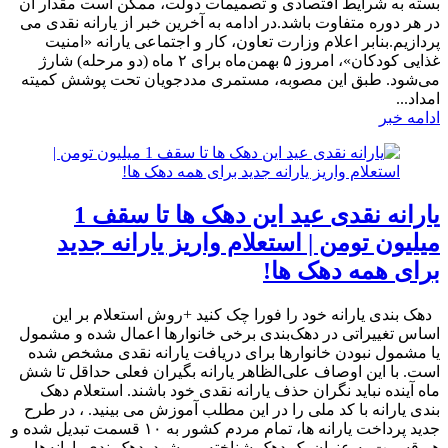
بسته به شرایط اقتصادی و تصمیمات دولت، ممکن است مقدار آن
در هر دوره متفاوت باشد.در ادامه به آخرین خبر از یارانه نقدی می
پردازیم.بنابر اعلام وزارت تعاون، کار و اجتماعی یارانه «امنیت
غذایی کودکان»، امروز ۵ بهمن‌ماه برای ۲ ماه (دو مرحله) شارژ
می‌شود. طبق این مصوبه، مستمری مددجویان تحت پوشش کمیته
امداد...
ادامه خبر
یارانه نقدی عید این دهک ها تا سقف 1
میلیون تومن | استعلام واریز یارانه جدید
برای همه دهک ها!
دهک بندی یارانه خود را فورا چک کنید +روش استعلام بر این
اساس تغییراتی در دهک‌بندی برخی خانوارها اعمال شده و مشمول
یا مشمول نبودن خانوارها برای دریافت یارانه نقدی مشخص شده
است. با این اوصاف علی‌الظاهر یارانه بگیران فعلی حداقل تا شش
ماه آینده نباید نگران حذف یارانه نقدی خود باشند. استعلام دهک
بندی یارانه با کد ملی را در این مطلب آموزش می بینید. ، در طرح
جدید پرداخت یارانه ها، تمام مردم کشور به ۱۰ قسمت تبدیل شده و
هر قسمت به عنوان یک دهک شناخته می‌شود. دهک‌بندی یارانه‌ها بر