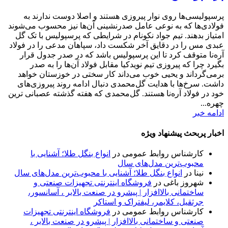
پرسپولیسی‌ها روی نوار پیروزی هستند و اصلا دوست ندارند به
فولادی‌ها که به نوعی عامل صدرنشینی آن‌ها نیز محسوب می‌شوند
امتیاز بدهند. تیم جواد نکونام در شرایطی که پرسپولیس با تک گل
عبدی مس را در دقایق آخر شکست داد، سپاهان مدعی را در فولاد
آره‌نا متوقف کرد تا این پرسپولیس باشد که در صدر جدول قرار
بگیرد چرا که پیروزی تیم نویدکیا مقابل فولاد آن‌ها را به صدر
برمی‌گرداند و یحیی خوب می‌داند کار سختی در خوزستان خواهد
داشت. سرخ‌ها با هدایت گل‌محمدی دنبال ادامه روند پیروزی‌های
خود در فولاد آره‌نا هستند. گل‌محمدی که هفته گذشته عصبانی ترین
چهره...
ادامه خبر
اخبار پربحث پیشنهاد ویژه
کارشناس روابط عمومی
در
انواع بنگل طلا؛ آشنایی با
محبوب‌ترین مدل‌های سال
نینا
در
انواع بنگل طلا؛ آشنایی با محبوب‌ترین مدل‌های سال
شهروز باغی
در
فروشگاه اینترنتی تجهیزات صنعتی و
ساختمانی بالاافزار | پیشرو در صنعت بالابر ، آسانسور،
جرثقیل، کلایمر، لیفتراک و استاکر
کارشناس روابط عمومی
در
فروشگاه اینترنتی تجهیزات
صنعتی و ساختمانی بالاافزار | پیشرو در صنعت بالابر ،