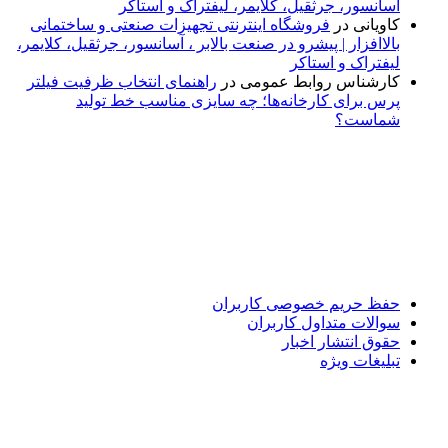
آسانسور، جرثقیل، کلایمر، لیفتراک و استاکر
کاویانی
در
فروشگاه اینترنتی تجهیزات صنعتی و ساختمانی
بالاافزار | پیشرو در صنعت بالابر ، آسانسور، جرثقیل، کلایمر،
لیفتراک و استاکر
کارشناس روابط عمومی
در
راهنمای انتخاب ظرفیت فیلتر
پرس برای کارخانه‌ها؛ چه سایزی مناسب خط تولید
شماست؟
پایگاه خبری «پیشنهاد ویژه» جایی است برای اطلاع از تازه‌ترین و
مهم‌ترین اخبار ایران و جهان؛ سریع، دقیق و معتبر، بدون شایعه و
حاشیه. این رسانه با ارائه خبرهای داغ، گزارش‌های ویژه و
تحلیل‌های کوتاه، تلاش می‌کند تصویری روشن و قابل‌اعتماد از
رویدادهای روز را در اختیار مخاطبان قرار دهد. «پیشنهاد ویژه»
همراه شماست تا همیشه به‌روز بمانید و مهم‌ترین اتفاقات را در
کوتاه‌ترین زمان دنبال کنید.
حفظ حریم خصوصی کاربران
سوالات متداول کاربران
حقوق انتشار اخبار
تبلیغات ویژه