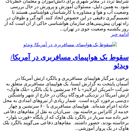
شرایط تردد در معابر شهری برای دانش‌آموزان و معلمان خطرناک
شود. به همین دلیل، مسئولان آموزش و پرورش در حال بررسی
وضعیت آب و هوا و مشاوره با کارشناسان هواشناسی هستند تا
تصمیم‌گیری دقیقی در این خصوص اتخاذ کنند. آلودگی و طوفان در
راه تهران پیش‌بینی‌های سازمان هواشناسی حاکی از آن است که از
روز یکشنبه وضعیت جوی در تهران...
ادامه خبر
سقوط یک هواپیمای مسافربری در آمریکا/
ویدئو
برخورد مرگبار هواپیمای مسافربری و بالگرد ارتش آمریکا در
آسمان پایتخت به گزارش ایسنا، یک هواپیمای مسافربری متعلق به
شرکت «امریکن ایرلاینز» با ۶۴ سرنشین با یک بالگرد «بلک هاوک»
ارتش آمریکا در نزدیکی فرودگاه ریگان در خارج از شهر واشنگتن‌
دی‌سی برخورد کرده است. شمار زیادی از نیروهای امدادی به محل
حادثه اعزام شده‌اند. هواپیمای مسافربری با ۶۰ سرنشین و چهار
خدمه از کانزاس برخاسته بود. سی‌ان‌ان به نقل از مقام‌های دفاعی
خبر داده سه سرباز در بالگرد بلک هاوک که از پایگاه «فورت بلوار»
برخاسته بودند، حضور داشتند. مقام‌های دفاعی می‌گویند بالگرد بلک
هاوک در یک پرواز آموزشی...