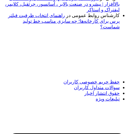
بالاافزار | پیشرو در صنعت بالابر ، آسانسور، جرثقیل، کلایمر،
لیفتراک و استاکر
کارشناس روابط عمومی
در
راهنمای انتخاب ظرفیت فیلتر
پرس برای کارخانه‌ها؛ چه سایزی مناسب خط تولید
شماست؟
پایگاه خبری «پیشنهاد ویژه» جایی است برای اطلاع از تازه‌ترین و
مهم‌ترین اخبار ایران و جهان؛ سریع، دقیق و معتبر، بدون شایعه و
حاشیه. این رسانه با ارائه خبرهای داغ، گزارش‌های ویژه و
تحلیل‌های کوتاه، تلاش می‌کند تصویری روشن و قابل‌اعتماد از
رویدادهای روز را در اختیار مخاطبان قرار دهد. «پیشنهاد ویژه»
همراه شماست تا همیشه به‌روز بمانید و مهم‌ترین اتفاقات را در
کوتاه‌ترین زمان دنبال کنید.
حفظ حریم خصوصی کاربران
سوالات متداول کاربران
حقوق انتشار اخبار
تبلیغات ویژه