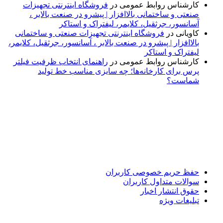
کارشناس روابط عمومی
در
فروشگاه اینترنتی تجهیزات
صنعتی و ساختمانی بالاافزار | پیشرو در صنعت بالابر ،
آسانسور، جرثقیل، کلایمر، لیفتراک و استاکر
کاویانی
در
فروشگاه اینترنتی تجهیزات صنعتی و ساختمانی
بالاافزار | پیشرو در صنعت بالابر ، آسانسور، جرثقیل، کلایمر،
لیفتراک و استاکر
کارشناس روابط عمومی
در
راهنمای انتخاب ظرفیت فیلتر
پرس برای کارخانه‌ها؛ چه سایزی مناسب خط تولید
شماست؟
پایگاه خبری «پیشنهاد ویژه» جایی است برای اطلاع از تازه‌ترین و
مهم‌ترین اخبار ایران و جهان؛ سریع، دقیق و معتبر، بدون شایعه و
حاشیه. این رسانه با ارائه خبرهای داغ، گزارش‌های ویژه و
تحلیل‌های کوتاه، تلاش می‌کند تصویری روشن و قابل‌اعتماد از
رویدادهای روز را در اختیار مخاطبان قرار دهد. «پیشنهاد ویژه»
همراه شماست تا همیشه به‌روز بمانید و مهم‌ترین اتفاقات را در
کوتاه‌ترین زمان دنبال کنید.
حفظ حریم خصوصی کاربران
سوالات متداول کاربران
حقوق انتشار اخبار
تبلیغات ویژه