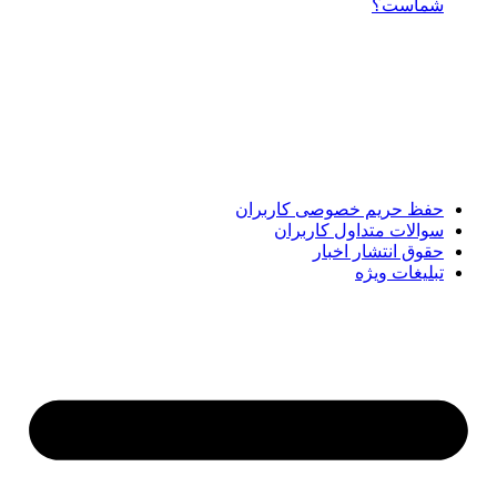
شماست؟
پایگاه خبری «پیشنهاد ویژه» جایی است برای اطلاع از تازه‌ترین و
مهم‌ترین اخبار ایران و جهان؛ سریع، دقیق و معتبر، بدون شایعه و
حاشیه. این رسانه با ارائه خبرهای داغ، گزارش‌های ویژه و
تحلیل‌های کوتاه، تلاش می‌کند تصویری روشن و قابل‌اعتماد از
رویدادهای روز را در اختیار مخاطبان قرار دهد. «پیشنهاد ویژه»
همراه شماست تا همیشه به‌روز بمانید و مهم‌ترین اتفاقات را در
کوتاه‌ترین زمان دنبال کنید.
حفظ حریم خصوصی کاربران
سوالات متداول کاربران
حقوق انتشار اخبار
تبلیغات ویژه