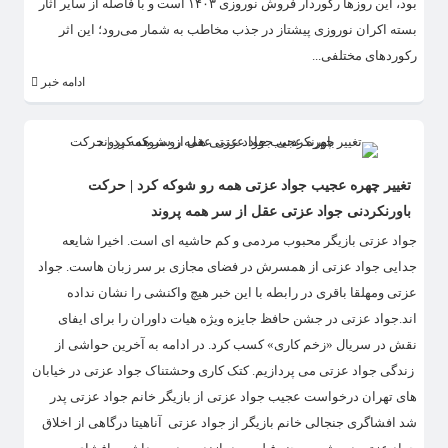
بود، این روزها رکوردار فروش نوروزی ۱۴۰۳ است و با فاصله از سایر آثار
بسته اکران نوروزی پیشتاز در جذب مخاطب به شمار می‌رود؛ این اثر
رکوردهای مختلفی...
ادامه خبر
تغییر چهره عجیب جواد عزتی همه رو شوکه کرد | حرکت
باورنکردنی جواد عزتی عقل از سر همه پروند
جواد عزتی بازیگر محبوب مردمی و کم حاشیه ای است. اخیرا شایعه
جدایی جواد عزتی از همسرش در فضای مجازی بر سر زبان هاست. جواد
عزتی ومهلقا باقری در رابطه با این خبر هیچ واکنشی را نشان نداده
اند.جواد عزتی در جشن حافظ جایزه ویژه هیات داوران را برای ایفای
نقش در سریال «زخم کاری» کسب کرد. در ادامه به آخرین حواشی از
زندگی جواد عزتی می پردازیم. کتک کاری وحشتناک جواد عزتی در خیابان
های تهران درخواست عجیب جواد عزتی از بازیگر خانم جواد عزتی پدر
شد افشاگری جنجالی خانم بازیگر از جواد عزتی آناهیتا درگاهی از اخلاق