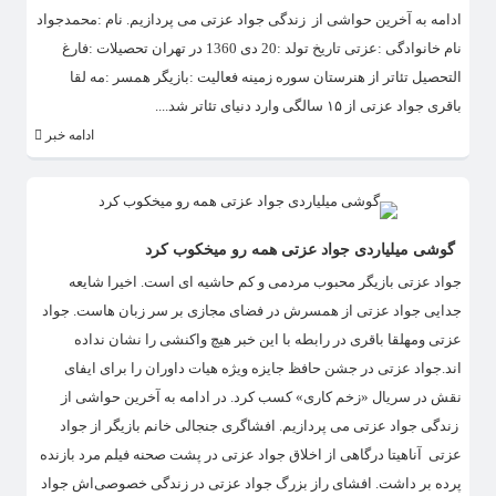
ادامه به آخرین حواشی از زندگی جواد عزتی می پردازیم. نام :محمدجواد
نام خانوادگی :عزتی تاریخ تولد :20 دی 1360 در تهران تحصیلات :فارغ
التحصیل تئاتر از هنرستان سوره زمینه فعالیت :بازیگر همسر :مه لقا
باقری جواد عزتی از ۱۵ سالگی وارد دنیای تئاتر شد....
ادامه خبر
گوشی میلیاردی جواد عزتی همه رو میخکوب کرد
جواد عزتی بازیگر محبوب مردمی و کم حاشیه ای است. اخیرا شایعه
جدایی جواد عزتی از همسرش در فضای مجازی بر سر زبان هاست. جواد
عزتی ومهلقا باقری در رابطه با این خبر هیچ واکنشی را نشان نداده
اند.جواد عزتی در جشن حافظ جایزه ویژه هیات داوران را برای ایفای
نقش در سریال «زخم کاری» کسب کرد. در ادامه به آخرین حواشی از
زندگی جواد عزتی می پردازیم. افشاگری جنجالی خانم بازیگر از جواد
عزتی آناهیتا درگاهی از اخلاق جواد عزتی در پشت صحنه فیلم مرد بازنده
پرده بر داشت. افشای راز بزرگ جواد عزتی در زندگی خصوصی‌اش جواد