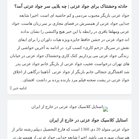
حادثه وحشتناک برای جواد عزتی | چه بلایی سر جواد عزتی آمد؟
جواد عزتی بازیگر محبوب مردمی و کم حاشیه ای است. اخیرا شایعه
جدایی جواد عزتی از همسرش در فضای مجازی بر سر زبان هاست. جواد
عزتی ومهلقا باقری در رابطه با این خبر هیچ واکنشی را نشان نداده
اند.جواد عزتی در جشن حافظ جایزه ویژه هیات داوران را برای ایفای
نقش در سریال «زخم کاری» کسب کرد. در ادامه به آخرین حواشی از
زندگی جواد عزتی می پردازیم. کتک کاری وحشتناک جواد عزتی در خیابان
های تهران درخواست عجیب جواد عزتی از بازیگر خانم جواد عزتی پدر
شد افشاگری جنجالی خانم بازیگر از جواد عزتی آناهیتا درگاهی از اخلاق
جواد عزتی در پشت صحنه فیلم مرد بازنده پرده بر داشت. افشای...
ادامه خبر
استایل کلاسیک جواد عزتی در خارج از ایران
جواد عزتی متولد 20 دی 1360 است که فارغ التحصیل دیپلم رشته تئاتر از
هنرستان سوره می باشد. اخیرا شایعه جدایی جواد عزتی از همسرش در