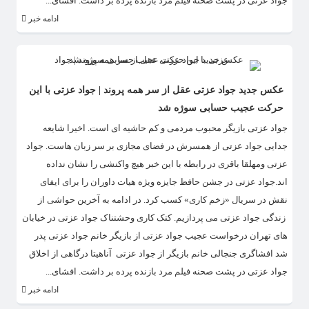
جواد عزتی در پشت صحنه فیلم مرد بازنده پرده بر داشت. افشای...
ادامه خبر
عکس جدید جواد عزتی عقل از سر همه پروند | جواد عزتی با این
حرکت عجیب حسابی سوژه شد
جواد عزتی بازیگر محبوب مردمی و کم حاشیه ای است. اخیرا شایعه
جدایی جواد عزتی از همسرش در فضای مجازی بر سر زبان هاست. جواد
عزتی ومهلقا باقری در رابطه با این خبر هیچ واکنشی را نشان نداده
اند.جواد عزتی در جشن حافظ جایزه ویژه هیات داوران را برای ایفای
نقش در سریال «زخم کاری» کسب کرد. در ادامه به آخرین حواشی از
زندگی جواد عزتی می پردازیم. کتک کاری وحشتناک جواد عزتی در خیابان
های تهران درخواست عجیب جواد عزتی از بازیگر خانم جواد عزتی پدر
شد افشاگری جنجالی خانم بازیگر از جواد عزتی آناهیتا درگاهی از اخلاق
جواد عزتی در پشت صحنه فیلم مرد بازنده پرده بر داشت. افشای...
ادامه خبر