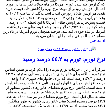
که گزارش کند شدن تورم آمریکا در ماه جولای نگرانی‌ها در مورد
احتمال افزایش زودتر از موعد نرخ بهره را کاهش داد. قیمت خرید
نقدی هر اونس طلا در بورس لندن، اسپات‌گلد، تا ساعت ۱۰:۱۴ به
وقت تهران، با رشد جزئی ۰.۰۴ درصدی به ۱,۷۵۱.۹۴ دلار رسید.
قیمت پیش‌خرید هر اونس طلای آمریکا تا این لحظه ۰.۰۴ درصد
رشد کرد و به ۱,۷۵۳.۷۰ دلار رسید. رشد قیمت‌های مصرف‌کننده
آمریکا در ماه جولای کند شد، هرچند همچنان تورم آمریکا در بالاترین
سطح ۱۳ ساله باقی ماند اما این نشان می‌دهد...
ادامه خبر
نرخ تورم: تورم به ٤٤.٢ درصد رسید
مرکز آمار ایران جزئیات تورم تیرماه را اعلام کرد. بر همین اساس
نرخ تورم سالانه برای خانوارهای شهری و روستایی به ترتیب ٤٣.٧
درصد و ٤٧.٣ درصد است که برای خانوارهای شهری ١.٢ واحد
درصد افزایش و برای خانوارهای روستایی ١.٧ واحد درصد افزایش
داشته است. کاهش نرخ تورم نقطه‌ای خانوارهای کشور منظور از
نرخ تورم نقطه‌ای، درصد تغییر عدد شاخص قیمت، نسبت به ماه
مشابه سال قبل است. نرخ تورم نقطه‌ای در تیر ماه ١٤٠٠ به عدد
٤٣.٦ درصد رسیده است؛ یعنی خانوارهای کشور به طور میانگین
٤٣.٦ درصد بیشتر از تیر ١٣٩٩ برای خرید یک «مجموعه کالاها و