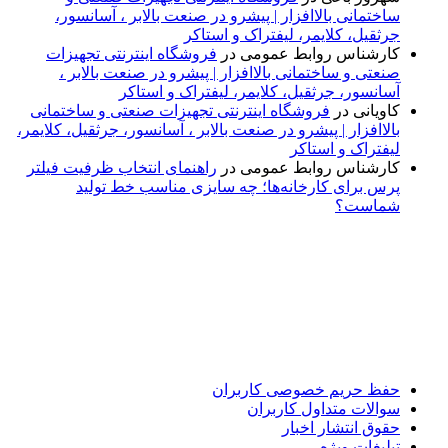
ساختمانی بالاافزار | پیشرو در صنعت بالابر ، آسانسور،
جرثقیل، کلایمر، لیفتراک و استاکر
کارشناس روابط عمومی
در
فروشگاه اینترنتی تجهیزات
صنعتی و ساختمانی بالاافزار | پیشرو در صنعت بالابر ،
آسانسور، جرثقیل، کلایمر، لیفتراک و استاکر
کاویانی
در
فروشگاه اینترنتی تجهیزات صنعتی و ساختمانی
بالاافزار | پیشرو در صنعت بالابر ، آسانسور، جرثقیل، کلایمر،
لیفتراک و استاکر
کارشناس روابط عمومی
در
راهنمای انتخاب ظرفیت فیلتر
پرس برای کارخانه‌ها؛ چه سایزی مناسب خط تولید
شماست؟
پایگاه خبری «پیشنهاد ویژه» جایی است برای اطلاع از تازه‌ترین و
مهم‌ترین اخبار ایران و جهان؛ سریع، دقیق و معتبر، بدون شایعه و
حاشیه. این رسانه با ارائه خبرهای داغ، گزارش‌های ویژه و
تحلیل‌های کوتاه، تلاش می‌کند تصویری روشن و قابل‌اعتماد از
رویدادهای روز را در اختیار مخاطبان قرار دهد. «پیشنهاد ویژه»
همراه شماست تا همیشه به‌روز بمانید و مهم‌ترین اتفاقات را در
کوتاه‌ترین زمان دنبال کنید.
حفظ حریم خصوصی کاربران
سوالات متداول کاربران
حقوق انتشار اخبار
تبلیغات ویژه