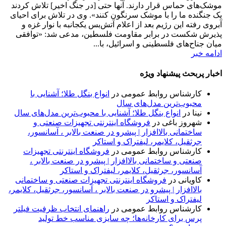
موشک‌های حماس قرار دارند. آنها حتی [در جنگ اخیر] تلاش کردند
یک جنگنده ما را با موشک سرنگون کنند». وی در تلاش برای احیای
آبروی رفته این رژیم بعد از اعلام آتش‌بس یکجانبه با نوار غزه و
پذیرش شکست در برابر مقاومت فلسطین، مدعی شد: «توافقی
میان جناح‌های فلسطینی و اسرائیل، با...
ادامه خبر
اخبار پربحث پیشنهاد ویژه
کارشناس روابط عمومی
در
انواع بنگل طلا؛ آشنایی با
محبوب‌ترین مدل‌های سال
نینا
در
انواع بنگل طلا؛ آشنایی با محبوب‌ترین مدل‌های سال
شهروز باغی
در
فروشگاه اینترنتی تجهیزات صنعتی و
ساختمانی بالاافزار | پیشرو در صنعت بالابر ، آسانسور،
جرثقیل، کلایمر، لیفتراک و استاکر
کارشناس روابط عمومی
در
فروشگاه اینترنتی تجهیزات
صنعتی و ساختمانی بالاافزار | پیشرو در صنعت بالابر ،
آسانسور، جرثقیل، کلایمر، لیفتراک و استاکر
کاویانی
در
فروشگاه اینترنتی تجهیزات صنعتی و ساختمانی
بالاافزار | پیشرو در صنعت بالابر ، آسانسور، جرثقیل، کلایمر،
لیفتراک و استاکر
کارشناس روابط عمومی
در
راهنمای انتخاب ظرفیت فیلتر
پرس برای کارخانه‌ها؛ چه سایزی مناسب خط تولید