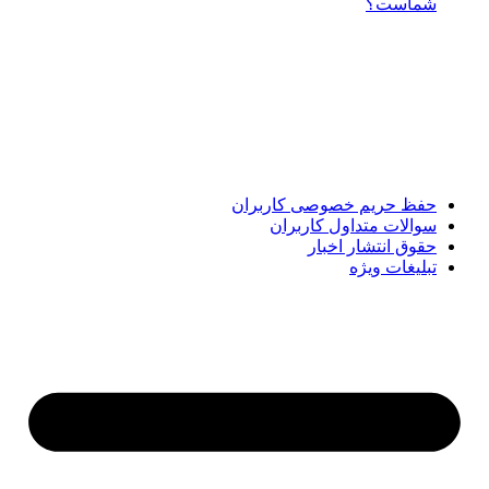
شماست؟
پایگاه خبری «پیشنهاد ویژه» جایی است برای اطلاع از تازه‌ترین و
مهم‌ترین اخبار ایران و جهان؛ سریع، دقیق و معتبر، بدون شایعه و
حاشیه. این رسانه با ارائه خبرهای داغ، گزارش‌های ویژه و
تحلیل‌های کوتاه، تلاش می‌کند تصویری روشن و قابل‌اعتماد از
رویدادهای روز را در اختیار مخاطبان قرار دهد. «پیشنهاد ویژه»
همراه شماست تا همیشه به‌روز بمانید و مهم‌ترین اتفاقات را در
کوتاه‌ترین زمان دنبال کنید.
حفظ حریم خصوصی کاربران
سوالات متداول کاربران
حقوق انتشار اخبار
تبلیغات ویژه