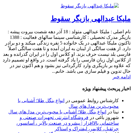
ملیکا عبدالهی بازیگر سقوط
نام اصلی : ملیکا عبدالهی متولد : 18 آذر دهه شصت بیروت پیشه :
بازیگر مدرک تحصیلی : کارشناسی سینما سالهای فعالیت : 1388
تاکنون ملیکا عبدالهی در یک خانواده 5 نفره زندگی میکند و دو برادر
دارد. از هفت سالگی از لبنان به ایران آمده و تا هفت سالگی اصلاً
فارسی بلد نیست حرف بزند. او کلاس اول را در ایران گذرانده و بعد
از کلاس اول زبان فارسی را یاد گرفته است. در واقع او تصمیم دارد
که علاوه بر بازیگری وارد کارگردانی نیز بشود و هم اکنون نیز در
حال تدوین و فیلم سازی می باشد. خانم...
ادامه خبر
اخبار پربحث پیشنهاد ویژه
کارشناس روابط عمومی
در
انواع بنگل طلا؛ آشنایی با
محبوب‌ترین مدل‌های سال
نینا
در
انواع بنگل طلا؛ آشنایی با محبوب‌ترین مدل‌های سال
شهروز باغی
در
فروشگاه اینترنتی تجهیزات صنعتی و
ساختمانی بالاافزار | پیشرو در صنعت بالابر ، آسانسور،
جرثقیل، کلایمر، لیفتراک و استاکر