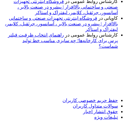
کارشناس روابط عمومی
در
فروشگاه اینترنتی تجهیزات
صنعتی و ساختمانی بالاافزار | پیشرو در صنعت بالابر ،
آسانسور، جرثقیل، کلایمر، لیفتراک و استاکر
کاویانی
در
فروشگاه اینترنتی تجهیزات صنعتی و ساختمانی
بالاافزار | پیشرو در صنعت بالابر ، آسانسور، جرثقیل، کلایمر،
لیفتراک و استاکر
کارشناس روابط عمومی
در
راهنمای انتخاب ظرفیت فیلتر
پرس برای کارخانه‌ها؛ چه سایزی مناسب خط تولید
شماست؟
پایگاه خبری «پیشنهاد ویژه» جایی است برای اطلاع از تازه‌ترین و
مهم‌ترین اخبار ایران و جهان؛ سریع، دقیق و معتبر، بدون شایعه و
حاشیه. این رسانه با ارائه خبرهای داغ، گزارش‌های ویژه و
تحلیل‌های کوتاه، تلاش می‌کند تصویری روشن و قابل‌اعتماد از
رویدادهای روز را در اختیار مخاطبان قرار دهد. «پیشنهاد ویژه»
همراه شماست تا همیشه به‌روز بمانید و مهم‌ترین اتفاقات را در
کوتاه‌ترین زمان دنبال کنید.
حفظ حریم خصوصی کاربران
سوالات متداول کاربران
حقوق انتشار اخبار
تبلیغات ویژه