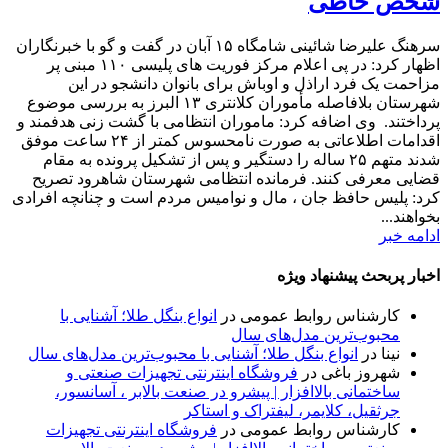
شخص خاطی
سرهنگ علیرضا شائینی شامگاه ۱۵ آبان در گفت و گو با خبرنگاران
اظهار کرد: در پی اعلام مرکز فوریت های پلیسی ۱۱۰ مبنی پر
مزاحمت یک فرد اراذل و اوباش برای بانوان دانشجو در این
شهرستان بلافاصله مأموران کلانتری ۱۳ البرز به بررسی موضوع
پرداختند. وی اضافه کرد: ماموران انتظامی با گشت زنی هدفمند و
اقدامات اطلاعاتی به صورت نامحسوس کمتر از ۲۴ ساعت موفق
شدند متهم ۲۵ ساله را دستگیر و پس از تشکیل پرونده به مقام
قضایی معرفی کنند. فرمانده انتظامی شهرستان شاهرود تصریح
کرد: پلیس حافظ جان ، مال و نوامیس مردم است و چنانچه افرادی
بخواهند...
ادامه خبر
اخبار پربحث پیشنهاد ویژه
کارشناس روابط عمومی
در
انواع بنگل طلا؛ آشنایی با
محبوب‌ترین مدل‌های سال
نینا
در
انواع بنگل طلا؛ آشنایی با محبوب‌ترین مدل‌های سال
شهروز باغی
در
فروشگاه اینترنتی تجهیزات صنعتی و
ساختمانی بالاافزار | پیشرو در صنعت بالابر ، آسانسور،
جرثقیل، کلایمر، لیفتراک و استاکر
کارشناس روابط عمومی
در
فروشگاه اینترنتی تجهیزات