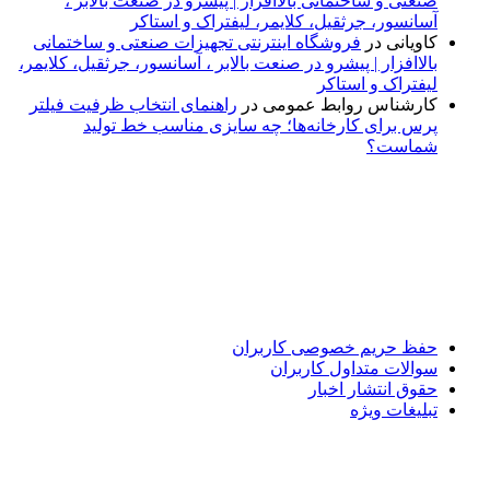
صنعتی و ساختمانی بالاافزار | پیشرو در صنعت بالابر ،
آسانسور، جرثقیل، کلایمر، لیفتراک و استاکر
کاویانی
در
فروشگاه اینترنتی تجهیزات صنعتی و ساختمانی
بالاافزار | پیشرو در صنعت بالابر ، آسانسور، جرثقیل، کلایمر،
لیفتراک و استاکر
کارشناس روابط عمومی
در
راهنمای انتخاب ظرفیت فیلتر
پرس برای کارخانه‌ها؛ چه سایزی مناسب خط تولید
شماست؟
پایگاه خبری «پیشنهاد ویژه» جایی است برای اطلاع از تازه‌ترین و
مهم‌ترین اخبار ایران و جهان؛ سریع، دقیق و معتبر، بدون شایعه و
حاشیه. این رسانه با ارائه خبرهای داغ، گزارش‌های ویژه و
تحلیل‌های کوتاه، تلاش می‌کند تصویری روشن و قابل‌اعتماد از
رویدادهای روز را در اختیار مخاطبان قرار دهد. «پیشنهاد ویژه»
همراه شماست تا همیشه به‌روز بمانید و مهم‌ترین اتفاقات را در
کوتاه‌ترین زمان دنبال کنید.
حفظ حریم خصوصی کاربران
سوالات متداول کاربران
حقوق انتشار اخبار
تبلیغات ویژه