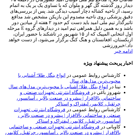
دیدار روز گذشته گل گهر و ملوان که با تساوی یک بر یک به اتمام
رسید، از ناحیه کشاله دچار آسیب دیدگی شد. پس از بررسی‌های
دقیق پزشکی روی ناحیه مصدوم این بازیکن مشخص شد مدافع
تاثیرگذار تیم ملی امید باید دست کم حدود ۲ هفته از میادین دور
باشد و به همین دلیل همراهی تیم امید در دیدارهای گروه E مرحله
اول انتخابی المپیک که از ۱۵ شهریور در تاشکند با حضور ایران،
ازبکستان، افغانستان و هنگ کنگ برگزار می‌شود، از دست خواهد
داد./خبرورزشی
ادامه خبر
اخبار پربحث پیشنهاد ویژه
کارشناس روابط عمومی
در
انواع بنگل طلا؛ آشنایی با
محبوب‌ترین مدل‌های سال
نینا
در
انواع بنگل طلا؛ آشنایی با محبوب‌ترین مدل‌های سال
شهروز باغی
در
فروشگاه اینترنتی تجهیزات صنعتی و
ساختمانی بالاافزار | پیشرو در صنعت بالابر ، آسانسور،
جرثقیل، کلایمر، لیفتراک و استاکر
کارشناس روابط عمومی
در
فروشگاه اینترنتی تجهیزات
صنعتی و ساختمانی بالاافزار | پیشرو در صنعت بالابر ،
آسانسور، جرثقیل، کلایمر، لیفتراک و استاکر
کاویانی
در
فروشگاه اینترنتی تجهیزات صنعتی و ساختمانی
بالاافزار | پیشرو در صنعت بالابر ، آسانسور، جرثقیل، کلایمر،