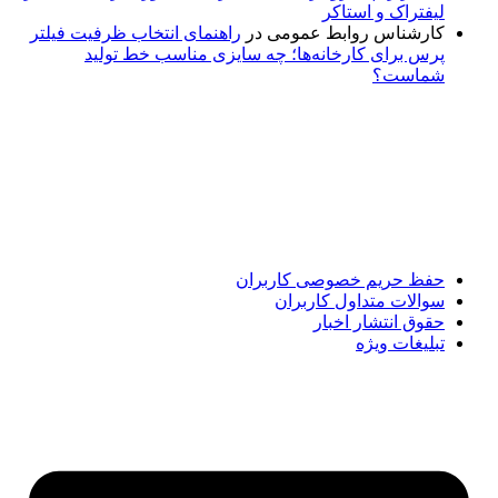
لیفتراک و استاکر
کارشناس روابط عمومی
در
راهنمای انتخاب ظرفیت فیلتر
پرس برای کارخانه‌ها؛ چه سایزی مناسب خط تولید
شماست؟
پایگاه خبری «پیشنهاد ویژه» جایی است برای اطلاع از تازه‌ترین و
مهم‌ترین اخبار ایران و جهان؛ سریع، دقیق و معتبر، بدون شایعه و
حاشیه. این رسانه با ارائه خبرهای داغ، گزارش‌های ویژه و
تحلیل‌های کوتاه، تلاش می‌کند تصویری روشن و قابل‌اعتماد از
رویدادهای روز را در اختیار مخاطبان قرار دهد. «پیشنهاد ویژه»
همراه شماست تا همیشه به‌روز بمانید و مهم‌ترین اتفاقات را در
کوتاه‌ترین زمان دنبال کنید.
حفظ حریم خصوصی کاربران
سوالات متداول کاربران
حقوق انتشار اخبار
تبلیغات ویژه