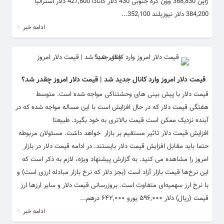
ژاپن 368,830 وون کره جنوبی 430 دلار کانادا 427,800 دلار استرالیا
384,200 دلار نیوزیلند 352,100...
ادامه خبر
قیمت دلار امروز وارد کانال جدید شد | قیمت دلار امروز چقدر شد؟
قیمت دلار با پیش بینی های وحشتناکی مواجه شده است. متوسط
هفتگی قیمت دلار که در حال افزایش است با این مساله مواجه شده که در
آینده نزدیک ممکن است قیمت بالاتری به خود بگیرد. طبیعتا
افزایش قیمت دلار تاثیر مستقیم بر بازار خواهد داشت. مسئولان مربوطه
حتما باید مقابل افزایش قیمت دلار بایستند. در ادامه قیمت دلار در بازار
امروز را مشاهده می کنید. به گزارش پیشنهاد ویژه، لازم به ذکر است که
این نرخ‌ها قیمت بازار آزاد است (بجز دلار که نرخ بازار مبادله ارزی است) و
با نرخ ارز سهمیه‌ای متفاوت است. بروزرسانی قیمت دلار و سایر ارزها ارز
قیمت (ریال) دلار ۵۹۶,۰۰۰ یورو ۶۴۲,۰۰۰ درهم...
ادامه خبر