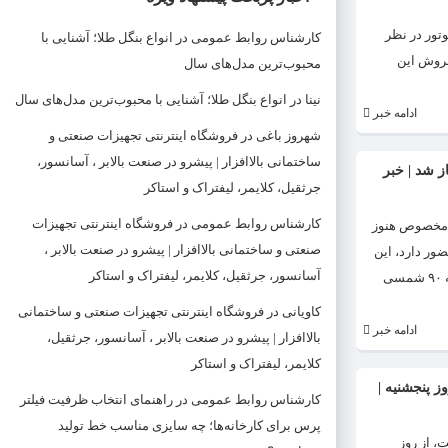
قطعی آغاز … شرکت کرمان موتور در نظر
کارشناس روابط عمومی
در
انواع بنگل طلا؛ آشنایی با
ح روز سه شنبه بر روی سایت فروش این
محبوب‌ترین مدل‌های سال
نینا
در
انواع بنگل طلا؛ آشنایی با محبوب‌ترین مدل‌های سال
ادامه خبر
شهروز باغی
در
فروشگاه اینترنتی تجهیزات صنعتی و
ساختمانی بالاافزار | پیشرو در صنعت بالابر ، آسانسور،
ز شد | خبر
جرثقیل، کلایمر، لیفتراک و استاکر
کارشناس روابط عمومی
در
فروشگاه اینترنتی تجهیزات
ده مخصوص هنوز
صنعتی و ساختمانی بالاافزار | پیشرو در صنعت بالابر ،
ور دارد، این
آسانسور، جرثقیل، کلایمر، لیفتراک و استاکر
گمانه مطرح است که رانا پلاس با گیربکس اتوماتیک تا پایان سال جاری یا سه ماهه اول سال ۱۴۰۴ روانه بازار شود. رانا محصولی است که در دور اول تحریم‌ها در اوایل دهه ۹۰ شمسی
کاویانی
در
فروشگاه اینترنتی تجهیزات صنعتی و ساختمانی
ادامه خبر
بالاافزار | پیشرو در صنعت بالابر ، آسانسور، جرثقیل،
کلایمر، لیفتراک و استاکر
 پنجشنیه |
کارشناس روابط عمومی
در
راهنمای انتخاب ظرفیت فیلتر
پرس برای کارخانه‌ها؛ چه سایزی مناسب خط تولید
ب وجود تعهد تا پایان سال ۱۴۰۳، اجرایی شده است، از روز