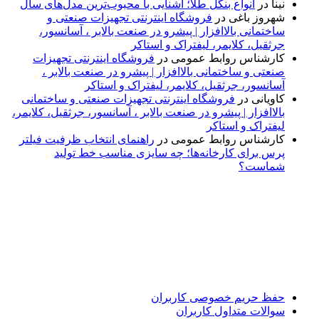
نینا
در
انواع بنگل طلا؛ آشنایی با محبوب‌ترین مدل‌های سال
شهروز باغی
در
فروشگاه اینترنتی تجهیزات صنعتی و
ساختمانی بالاافزار | پیشرو در صنعت بالابر ، آسانسور،
جرثقیل، کلایمر، لیفتراک و استاکر
کارشناس روابط عمومی
در
فروشگاه اینترنتی تجهیزات
صنعتی و ساختمانی بالاافزار | پیشرو در صنعت بالابر ،
آسانسور، جرثقیل، کلایمر، لیفتراک و استاکر
کاویانی
در
فروشگاه اینترنتی تجهیزات صنعتی و ساختمانی
بالاافزار | پیشرو در صنعت بالابر ، آسانسور، جرثقیل، کلایمر،
لیفتراک و استاکر
کارشناس روابط عمومی
در
راهنمای انتخاب ظرفیت فیلتر
پرس برای کارخانه‌ها؛ چه سایزی مناسب خط تولید
شماست؟
پایگاه خبری «پیشنهاد ویژه» جایی است برای اطلاع از تازه‌ترین و
مهم‌ترین اخبار ایران و جهان؛ سریع، دقیق و معتبر، بدون شایعه و
حاشیه. این رسانه با ارائه خبرهای داغ، گزارش‌های ویژه و
تحلیل‌های کوتاه، تلاش می‌کند تصویری روشن و قابل‌اعتماد از
رویدادهای روز را در اختیار مخاطبان قرار دهد. «پیشنهاد ویژه»
همراه شماست تا همیشه به‌روز بمانید و مهم‌ترین اتفاقات را در
کوتاه‌ترین زمان دنبال کنید.
حفظ حریم خصوصی کاربران
سوالات متداول کاربران