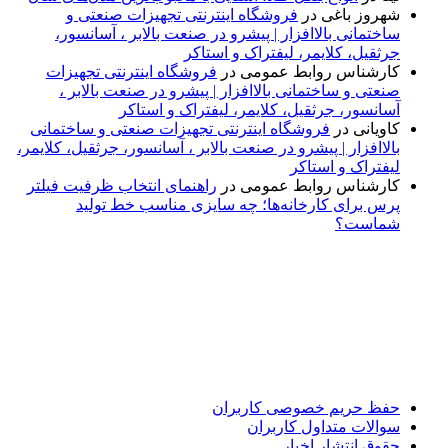
شهروز باغی
در
فروشگاه اینترنتی تجهیزات صنعتی و
ساختمانی بالاافزار | پیشرو در صنعت بالابر ، آسانسور،
جرثقیل، کلایمر، لیفتراک و استاکر
کارشناس روابط عمومی
در
فروشگاه اینترنتی تجهیزات
صنعتی و ساختمانی بالاافزار | پیشرو در صنعت بالابر ،
آسانسور، جرثقیل، کلایمر، لیفتراک و استاکر
کاویانی
در
فروشگاه اینترنتی تجهیزات صنعتی و ساختمانی
بالاافزار | پیشرو در صنعت بالابر ، آسانسور، جرثقیل، کلایمر،
لیفتراک و استاکر
کارشناس روابط عمومی
در
راهنمای انتخاب ظرفیت فیلتر
پرس برای کارخانه‌ها؛ چه سایزی مناسب خط تولید
شماست؟
پایگاه خبری «پیشنهاد ویژه» جایی است برای اطلاع از تازه‌ترین و
مهم‌ترین اخبار ایران و جهان؛ سریع، دقیق و معتبر، بدون شایعه و
حاشیه. این رسانه با ارائه خبرهای داغ، گزارش‌های ویژه و
تحلیل‌های کوتاه، تلاش می‌کند تصویری روشن و قابل‌اعتماد از
رویدادهای روز را در اختیار مخاطبان قرار دهد. «پیشنهاد ویژه»
همراه شماست تا همیشه به‌روز بمانید و مهم‌ترین اتفاقات را در
کوتاه‌ترین زمان دنبال کنید.
حفظ حریم خصوصی کاربران
سوالات متداول کاربران
حقوق انتشار اخبار