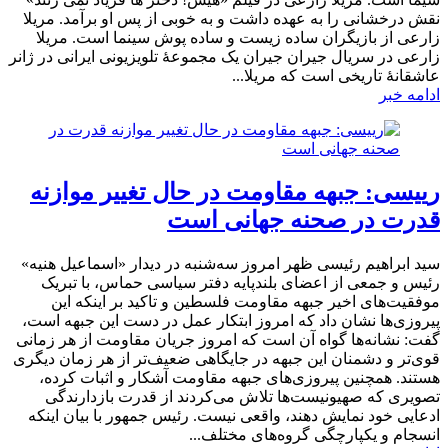
نقش درخشانی را به عهده داشت و به خوبی از پس او برآمد. مریلا
زارعی از بازیگران ساده زیست و ساده پوش سینما است. مریلا
زارعی در سریال جیران جیران یک مجموعهٔ تلویزیونی ایرانی در ژانر
عاشقانهٔ تاریخی است که مریلا...
ادامه خبر
رییسی: جبهه مقاومت در حال تغییر موازنه
قدرت در صحنه جهانی است
سید ابراهیم رئیسی ظهر امروز سه‌شنبه در دیدار «اسماعیل هنیه»
رئیس و جمعی از اعضای بلندپایه دفتر سیاسی حماس، با تبریک
موفقیت‌های اخیر جبهه مقاومت فلسطین و تاکید بر اینکه این
پیروزی‌ها نشان داد که امروز ابتکار عمل در دست این جبهه است،
گفت: نشانه‌ها گواه آن است که امروز جریان مقاومت از هر زمانی
قوی‌تر و دشمنان این جبهه در جایگاهی ضعیف‌تر از هر زمان دیگری
هستند. همچنین پیروزی‌های جبهه مقاومت آشکار و اثبات کرده،
تصویری که صهیونیست‌ها تلاش می‌کردند از قدرت بازدارندگی
ادعایی خود نمایش دهند، واقعی نیست. رئیس جمهور با بیان اینکه
انسجام و یکپارچگی گروه‌های مختلف...