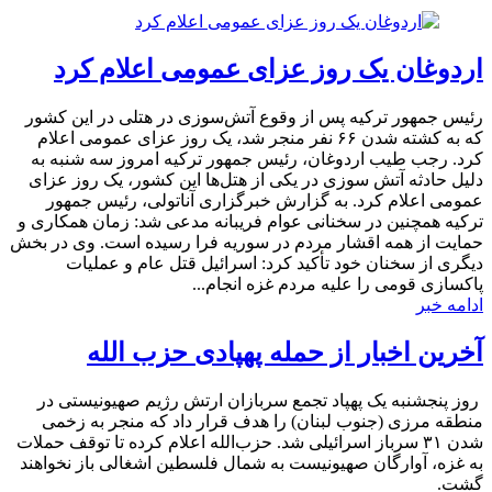
اردوغان یک روز عزای عمومی اعلام کرد
رئیس جمهور ترکیه پس از وقوع آتش‌سوزی در هتلی در این کشور
که به کشته شدن ۶۶ نفر منجر شد، یک روز عزای عمومی اعلام
کرد. رجب طیب اردوغان، رئیس جمهور ترکیه امروز سه شنبه به
دلیل حادثه آتش سوزی در یکی از هتل‌ها این کشور، یک روز عزای
عمومی اعلام کرد. به گزارش خبرگزاری آناتولی، رئیس جمهور
ترکیه همچنین در سخنانی عوام فریبانه مدعی شد: زمان همکاری و
حمایت از همه اقشار مردم در سوریه فرا رسیده است. وی در بخش
دیگری از سخنان خود تأکید کرد: اسرائیل قتل عام و عملیات
پاکسازی قومی را علیه مردم غزه انجام...
ادامه خبر
آخرین اخبار از حمله پهپادی حزب الله
روز پنجشنبه یک پهپاد تجمع سربازان ارتش رژیم صهیونیستی در
منطقه مرزی (جنوب لبنان) را هدف قرار داد که منجر به زخمی
شدن ۳۱ سرباز اسرائیلی شد. حزب‌الله اعلام کرده تا توقف حملات
به غزه، آوارگان صهیونیست به شمال فلسطین اشغالی باز نخواهند
گشت.