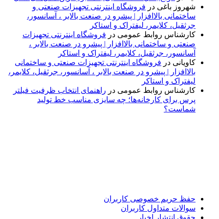
شهروز باغی
در
فروشگاه اینترنتی تجهیزات صنعتی و
ساختمانی بالاافزار | پیشرو در صنعت بالابر ، آسانسور،
جرثقیل، کلایمر، لیفتراک و استاکر
کارشناس روابط عمومی
در
فروشگاه اینترنتی تجهیزات
صنعتی و ساختمانی بالاافزار | پیشرو در صنعت بالابر ،
آسانسور، جرثقیل، کلایمر، لیفتراک و استاکر
کاویانی
در
فروشگاه اینترنتی تجهیزات صنعتی و ساختمانی
بالاافزار | پیشرو در صنعت بالابر ، آسانسور، جرثقیل، کلایمر،
لیفتراک و استاکر
کارشناس روابط عمومی
در
راهنمای انتخاب ظرفیت فیلتر
پرس برای کارخانه‌ها؛ چه سایزی مناسب خط تولید
شماست؟
پایگاه خبری «پیشنهاد ویژه» جایی است برای اطلاع از تازه‌ترین و
مهم‌ترین اخبار ایران و جهان؛ سریع، دقیق و معتبر، بدون شایعه و
حاشیه. این رسانه با ارائه خبرهای داغ، گزارش‌های ویژه و
تحلیل‌های کوتاه، تلاش می‌کند تصویری روشن و قابل‌اعتماد از
رویدادهای روز را در اختیار مخاطبان قرار دهد. «پیشنهاد ویژه»
همراه شماست تا همیشه به‌روز بمانید و مهم‌ترین اتفاقات را در
کوتاه‌ترین زمان دنبال کنید.
حفظ حریم خصوصی کاربران
سوالات متداول کاربران
حقوق انتشار اخبار