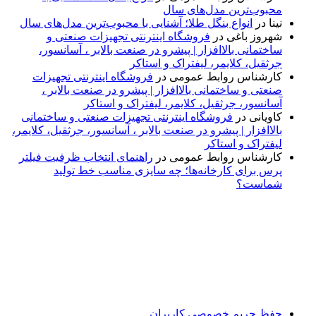
محبوب‌ترین مدل‌های سال
نینا
در
انواع بنگل طلا؛ آشنایی با محبوب‌ترین مدل‌های سال
شهروز باغی
در
فروشگاه اینترنتی تجهیزات صنعتی و
ساختمانی بالاافزار | پیشرو در صنعت بالابر ، آسانسور،
جرثقیل، کلایمر، لیفتراک و استاکر
کارشناس روابط عمومی
در
فروشگاه اینترنتی تجهیزات
صنعتی و ساختمانی بالاافزار | پیشرو در صنعت بالابر ،
آسانسور، جرثقیل، کلایمر، لیفتراک و استاکر
کاویانی
در
فروشگاه اینترنتی تجهیزات صنعتی و ساختمانی
بالاافزار | پیشرو در صنعت بالابر ، آسانسور، جرثقیل، کلایمر،
لیفتراک و استاکر
کارشناس روابط عمومی
در
راهنمای انتخاب ظرفیت فیلتر
پرس برای کارخانه‌ها؛ چه سایزی مناسب خط تولید
شماست؟
پایگاه خبری «پیشنهاد ویژه» جایی است برای اطلاع از تازه‌ترین و
مهم‌ترین اخبار ایران و جهان؛ سریع، دقیق و معتبر، بدون شایعه و
حاشیه. این رسانه با ارائه خبرهای داغ، گزارش‌های ویژه و
تحلیل‌های کوتاه، تلاش می‌کند تصویری روشن و قابل‌اعتماد از
رویدادهای روز را در اختیار مخاطبان قرار دهد. «پیشنهاد ویژه»
همراه شماست تا همیشه به‌روز بمانید و مهم‌ترین اتفاقات را در
کوتاه‌ترین زمان دنبال کنید.
حفظ حریم خصوصی کاربران