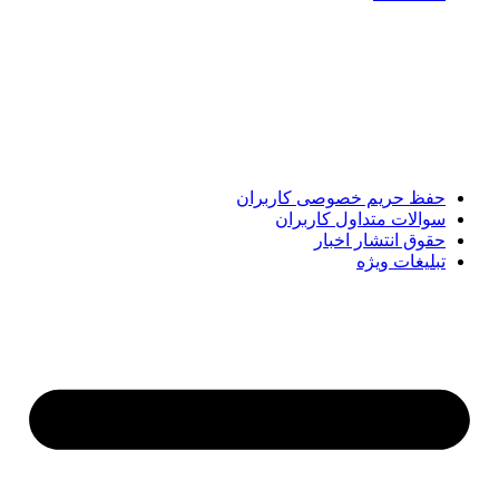
پایگاه خبری «پیشنهاد ویژه» جایی است برای اطلاع از تازه‌ترین و
مهم‌ترین اخبار ایران و جهان؛ سریع، دقیق و معتبر، بدون شایعه و
حاشیه. این رسانه با ارائه خبرهای داغ، گزارش‌های ویژه و
تحلیل‌های کوتاه، تلاش می‌کند تصویری روشن و قابل‌اعتماد از
رویدادهای روز را در اختیار مخاطبان قرار دهد. «پیشنهاد ویژه»
همراه شماست تا همیشه به‌روز بمانید و مهم‌ترین اتفاقات را در
کوتاه‌ترین زمان دنبال کنید.
حفظ حریم خصوصی کاربران
سوالات متداول کاربران
حقوق انتشار اخبار
تبلیغات ویژه