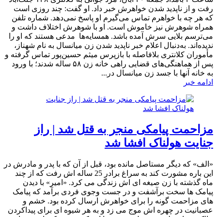
رفت و از ناپدید شدن خواهرش خبر داد. او گفت: چند روزی است
که هر چه با خواهرم تماس می‌گیرم او پاسخ نمی‌دهد. شماره تلفن
همراه شوهرش نیز خاموش است. او با شوهرش اختلاف داشت و
می‌ترسم بلایی سرش آمده باشد. همسایه‌ها مدعی هستند که او را
ندیده‌اند. به‌دنبال اعلام خبر ناپدید شدن زن میانسال به نام شهناز،
مأموران کلانتری بلافاصله با بازپرس میثم حسین‌پور تماس گرفته و
پس از هماهنگی‌های قضایی راهی خانه زن ۵۸ ساله شدند؛ با ورود
به خانه آنها با جسد زن میانسال در...
ادامه خبر
مزاحمت پیامکی منجر به قتل شد | راز
جنایت هولناک افشا شد
«الف» که دیگر مستاصل مانده بود، قبل از آن که با پدر و مادرش در
این باره مشورت کند به سراغ برادر 25 ساله اش رفت که از چند
ماه گذشته با زن صیغه ای اش زندگی می کرد. «امیر» با دیدن
پیامک ها سخت برآشفت و در جست وجوی فردی برآمد که پیامک
های مزاحمت گونه را برای خواهرش ارسال کرده بود. خشم و
عصبانیت در چهره اش موج می زد و به هر شیوه ای برای پیداکردن