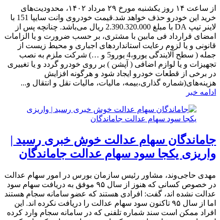
از ساعت ۱۴ روز یکشنبه مورخ ۲۹ مرداد ۱۴۰۲، محدودیت‌های
خرید این خودرو حذف خواهد شد.قیمت خودروی وانت سایپا 151 با
لاینر تیپ DA با مبلغ 2.390.320.000 ریال می‌باشد. چنانچه پس از
امضای قرارداد فی مابین با مشتری، بر حسب ضرورت و یا الزامات
قانونی و یا لزوم رعایت استانداردهای اجباری و محیط زیست از
جمله ( سطح آلایندگی یورو،4 یورو5 و …) شرکت ملزم به نصب
تجهیزات و یا لوازم اضافی ( آپشن ) بر روی خودرو گردد و یا تغییری
در برخی از قطعات خودرو ایجاد شود و هرگونه افزایش
هزینه‌های(شماره گذاری،بیمه، مالیات، مالیات نقل و انتقال و...
ادامه خبر
جاماندگان سهام عدالت خوش خبری رسید |
واریزی یکجا سود سهام عدالت جاماندگان
مهدی حاجی‌وند، مشاور رئیس سازمان بورس در امور سهام عدالت
در خصوص کسانی که هنوز از سال ۹۵ موفق به دریافت سهام سود
عدالت نشده اند، گفت: افرادی هستند که عضو سامانه سجام هستند
اما از سال ۹۵ تاکنون سود سهام عدالت را دریافت نکرده اند. این
افراد ممکن است سند شماره تلفنی که در سامانه سجام وارد کرده