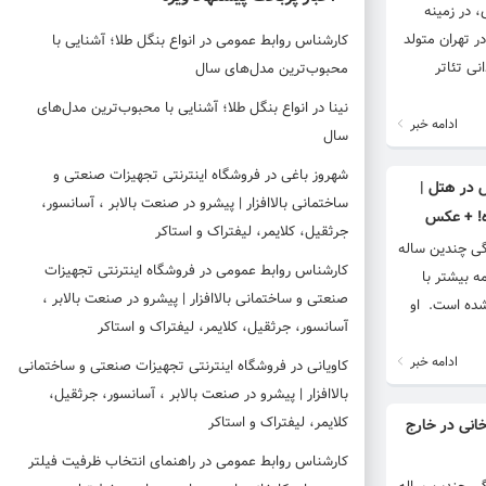
 در زمینه
 هم فعالیت داشته است. در ادامه بیشتر با زندگینامه شبنم قلی خانی آشنا می شوید. منبع: شمانیوز بیوگرافی شبنم قلی خانی شبنم قلی خانی در 19 آبان 1356 در تهران متولد
کارشناس روابط عمومی
در
انواع بنگل طلا؛ آشنایی با
نی تئاتر
محبوب‌ترین مدل‌های سال
نینا
در
انواع بنگل طلا؛ آشنایی با محبوب‌ترین مدل‌های
ادامه خبر
سال
شهروز باغی
در
فروشگاه اینترنتی تجهیزات صنعتی و
 در هتل |
ساختمانی بالاافزار | پیشرو در صنعت بالابر ، آسانسور،
ه! + عکس
جرثقیل، کلایمر، لیفتراک و استاکر
گی چندین ساله
کارشناس روابط عمومی
در
فروشگاه اینترنتی تجهیزات
ر ادامه بیشتر با
صنعتی و ساختمانی بالاافزار | پیشرو در صنعت بالابر ،
 شبنم قلی خانی شبنم قلی خانی در 19 آبان 1356 در تهران متولد شده است. او
آسانسور، جرثقیل، کلایمر، لیفتراک و استاکر
ادامه خبر
کاویانی
در
فروشگاه اینترنتی تجهیزات صنعتی و ساختمانی
بالاافزار | پیشرو در صنعت بالابر ، آسانسور، جرثقیل،
کلایمر، لیفتراک و استاکر
انی در خارج
کارشناس روابط عمومی
در
راهنمای انتخاب ظرفیت فیلتر