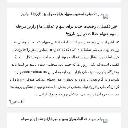
خبر تکمیلی: وضعیت جدید برای سهام عدالتی ها | واریز مرحله
سوم سهام عدالت در این تاریخ!
۱۵ آبان امسال بود که از میراث سامانه انتقال سهام عدالت متوفیان به
وراث رونمایی شد سامانه‌ای که دغدغه حدود ۱۵ میلیون نفر را حل‌وفصل
کرد. اما نحوه انتقال سهام عدالت متوفیان به وراث به چه شکل است؟
گفتنی است که یکی از وراث که حتما باید سجامی شده باشد در ابتدا باید
به درگاه یکپارچه ذینفعان بازار سرمایه به آدرس «ddn.csdiran.ir» وارد
شوند و در گام بعدی با ورود به بخش «امور سهام عدالت متوفی» و با وارد
کردن کدملی و تاریخ تولد متوفی در بخش «استعلام نوبت تشکیل پرونده»
نسبت به زمان فرارسیدن تشکیل پرونده و نوع دارایی...
ادامه خبر