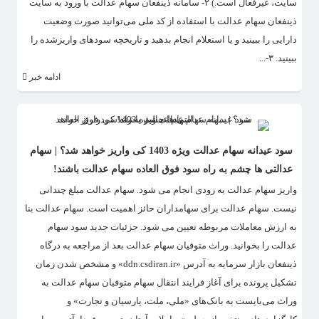
سایت، غیرفعال است.) ۲- سامانه ذینفعان سهام عدالت با ورود به سایت
ذینفعان سهام عدالت با استفاده از کد ملی می‌توانید صورت وضعیت
دارایی را ببینید و یا استعلام انجام بدهید و تاریخچه سودهای واریزشده را
ببینید. ۳-...
ادامه خبر
سود عیدانه سهام عدالت ویژه 1403 کی واریز خواهد شد؟ | سهام
عدالتی ها چشم به راه سود فوق العاده سهام عدالت باشند!
واریز سهام عدالت به زودی انجام می شود. سهام عدالت مبلغ چندانی
نیست. سهام عدالت برای سهامداران حائز اهمیت است. سهام عدالت بنا
به ارزش معاملات مربوطه تعیین می شود. جزئیات جدید سود سهام
عدالت را بخوانید. وراث متوفیان سهام عدالت بعد از مراجعه به درگاه
ذینفعان بازار سرمایه به آدرس «ddn.csdiran.ir» و مشخص شدن زمان
تشکیل پرونده برای آغاز فرایند انتقال سهام متوفیان سهام عدالت به
وراث می‌بایست به بانک‌های «ملی، ملت، پارسیان و تجارت» و