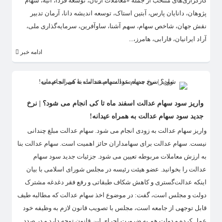
کارگزاری‌های منتخب از جمله «معاملات آرتان، توسعه فردا، آتیه، سهام
پژوهان، دانایان پارس، آبتین استاک، توسعه اندیشه دانا، آرمان تدبیر
نقش جهان، شاخص سهام، سهم آشنا، ساوآفرین، سرمایه‌گذاری ملی،
آراد ایرانیان، فارابی، هامرز،...
ادامه خبر
واریز سود سهام عدالت اسفند ماه تا کی انجام می شود؟ | نرخ
جدید سود سهام عدالت به همراه عیدانه!
واریز سهام عدالت به زودی انجام می شود. سهام عدالت مبلغ چندانی
نیست. سهام عدالت برای سهامداران حائز اهمیت است. سهام عدالت بنا
به ارزش معاملات مربوطه تعیین می شود. جزئیات جدید سود سهام
عدالت را بخوانید. عضو هیئت رئیسه در مجلس شورای اسلامی با بیان
اینکه عدالت‌گستری و کاهش شکاف طبقاتی و رفع فقر دغدغه مشترک
دولت و مجلس است، گفت: در موضوع اخذ سهام عدالت که مطالبه طیف
قابل توجهی از جامعه است، مجلس با تصویب قانون لازم به وظیفه خود
عمل کرده و دولت هم به ضرورت اجرای این قانون توجه دارد و در صدد