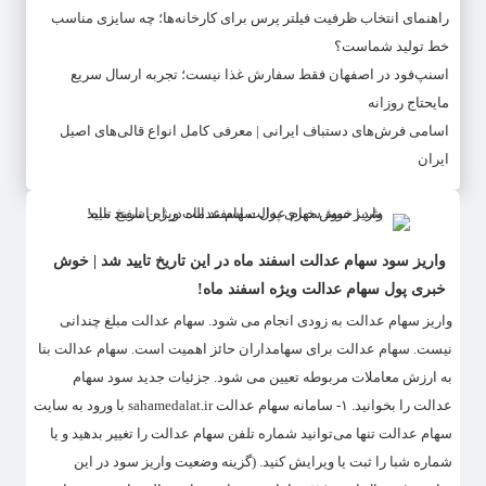
راهنمای انتخاب ظرفیت فیلتر پرس برای کارخانه‌ها؛ چه سایزی مناسب
خط تولید شماست؟
اسنپ‌فود در اصفهان فقط سفارش غذا نیست؛ تجربه ارسال سریع
مایحتاج روزانه
اسامی فرش‌های دستباف ایرانی | معرفی کامل انواع قالی‌های اصیل
ایران
واریز سود سهام عدالت اسفند ماه در این تاریخ تایید شد | خوش
خبری پول سهام عدالت ویژه اسفند ماه!
واریز سهام عدالت به زودی انجام می شود. سهام عدالت مبلغ چندانی
نیست. سهام عدالت برای سهامداران حائز اهمیت است. سهام عدالت بنا
به ارزش معاملات مربوطه تعیین می شود. جزئیات جدید سود سهام
عدالت را بخوانید. ۱- سامانه سهام عدالت sahamedalat.ir با ورود به سایت
سهام عدالت تنها می‌توانید شماره تلفن سهام عدالت را تغییر بدهید و یا
شماره شبا را ثبت یا ویرایش کنید. (گزینه وضعیت واریز سود در این