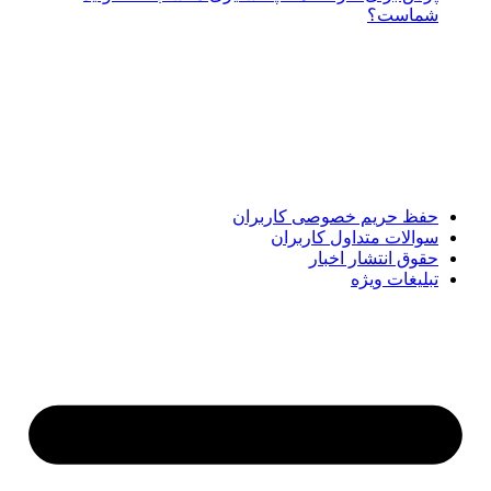
شماست؟
پایگاه خبری «پیشنهاد ویژه» جایی است برای اطلاع از تازه‌ترین و
مهم‌ترین اخبار ایران و جهان؛ سریع، دقیق و معتبر، بدون شایعه و
حاشیه. این رسانه با ارائه خبرهای داغ، گزارش‌های ویژه و
تحلیل‌های کوتاه، تلاش می‌کند تصویری روشن و قابل‌اعتماد از
رویدادهای روز را در اختیار مخاطبان قرار دهد. «پیشنهاد ویژه»
همراه شماست تا همیشه به‌روز بمانید و مهم‌ترین اتفاقات را در
کوتاه‌ترین زمان دنبال کنید.
حفظ حریم خصوصی کاربران
سوالات متداول کاربران
حقوق انتشار اخبار
تبلیغات ویژه