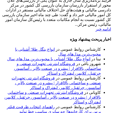
فرآیند برنامه‌ریزی سال جاری به عنوان یکی از بازرسی‌های کلان
محور از استقرار بازرسان سازمان بازرسی کل کشور در مرکز
دادرسی مالیاتی و هیئت‌های حل اختلاف مالیاتی مستقر در ادارات
کل امور مالیاتی خبر داد و گفت: طی چند ماه اخیر سازمان بازرسی
کل کشور نسبت به انجام مکاتبات متعدد با رئیس‌کل سازمان امور
مالیاتی، رئیس مرکز...
ادامه خبر
اخبار پربحث پیشنهاد ویژه
کارشناس روابط عمومی
در
انواع بنگل طلا؛ آشنایی با
محبوب‌ترین مدل‌های سال
نینا
در
انواع بنگل طلا؛ آشنایی با محبوب‌ترین مدل‌های سال
شهروز باغی
در
فروشگاه اینترنتی تجهیزات صنعتی و
ساختمانی بالاافزار | پیشرو در صنعت بالابر ، آسانسور،
جرثقیل، کلایمر، لیفتراک و استاکر
کارشناس روابط عمومی
در
فروشگاه اینترنتی تجهیزات
صنعتی و ساختمانی بالاافزار | پیشرو در صنعت بالابر ،
آسانسور، جرثقیل، کلایمر، لیفتراک و استاکر
کاویانی
در
فروشگاه اینترنتی تجهیزات صنعتی و ساختمانی
بالاافزار | پیشرو در صنعت بالابر ، آسانسور، جرثقیل، کلایمر،
لیفتراک و استاکر
کارشناس روابط عمومی
در
راهنمای انتخاب ظرفیت فیلتر
پرس برای کارخانه‌ها؛ چه سایزی مناسب خط تولید