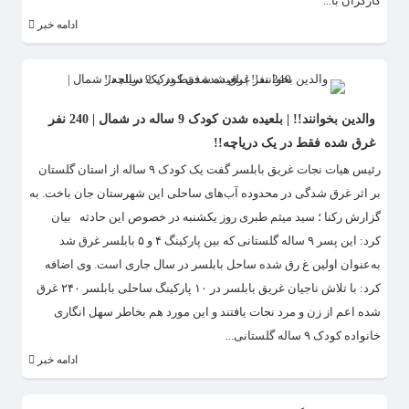
کارگران با...
ادامه خبر
والدین بخوانند!! | بلعیده شدن کودک 9 ساله در شمال | 240 نفر
غرق شده فقط در یک دریاچه!!
رئیس هیات نجات غریق بابلسر گفت یک کودک ۹ ساله از استان گلستان
بر اثر غرق شدگی در محدوده آب‌های ساحلی این شهرستان جان باخت. به
گزارش رکنا ؛ سید میثم طبری روز یکشنبه در خصوص این حادثه بیان
کرد: این پسر ۹ ساله گلستانی که بین پارکینگ ۴ و ۵ بابلسر غرق شد
به‌عنوان اولین غ رق شده ساحل بابلسر در سال جاری است. وی اضافه
کرد: با تلاش ناجیان غریق بابلسر در ۱۰ پارکینگ ساحلی بابلسر ۲۴۰ غرق
شده اعم از زن و مرد نجات یافتند و این مورد هم بخاطر سهل انگاری
خانواده کودک ۹ ساله گلستانی...
ادامه خبر