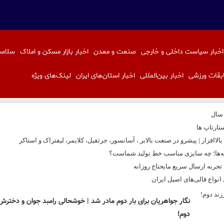
اخبار سیاست داخلی و خارجی
صنعت و معدن
اخبار بازار مسکن و املاک
سلامت
بقات ورزشی
اخبار بین‌المللی
اخبار استان‌های ایران
لینک‌های ویژه
 سال
تارتاپ ها
اافزار | پیشرو در صنعت بالابر ، آسانسور، جرثقیل، کلایمر، لیفتراک و استاکر
نه‌ها؛ چه سایزی مناسب خط تولید شماست؟
ربه ارسال سریع مایحتاج روزانه
نواع قالی‌های اصیل ایران
نگار جواهریان برای بار دوم مادر شد | خوشحالی رامبد جوان و دخترش 
دوم!