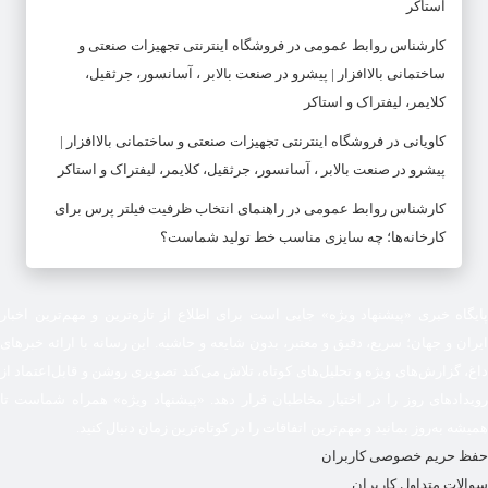
استاکر
کارشناس روابط عمومی
در
فروشگاه اینترنتی تجهیزات صنعتی و
ساختمانی بالاافزار | پیشرو در صنعت بالابر ، آسانسور، جرثقیل،
کلایمر، لیفتراک و استاکر
کاویانی
در
فروشگاه اینترنتی تجهیزات صنعتی و ساختمانی بالاافزار |
پیشرو در صنعت بالابر ، آسانسور، جرثقیل، کلایمر، لیفتراک و استاکر
کارشناس روابط عمومی
در
راهنمای انتخاب ظرفیت فیلتر پرس برای
کارخانه‌ها؛ چه سایزی مناسب خط تولید شماست؟
پایگاه خبری «پیشنهاد ویژه» جایی است برای اطلاع از تازه‌ترین و مهم‌ترین اخبار
ایران و جهان؛ سریع، دقیق و معتبر، بدون شایعه و حاشیه. این رسانه با ارائه خبرهای
داغ، گزارش‌های ویژه و تحلیل‌های کوتاه، تلاش می‌کند تصویری روشن و قابل‌اعتماد از
رویدادهای روز را در اختیار مخاطبان قرار دهد. «پیشنهاد ویژه» همراه شماست تا
همیشه به‌روز بمانید و مهم‌ترین اتفاقات را در کوتاه‌ترین زمان دنبال کنید.
حفظ حریم خصوصی کاربران
سوالات متداول کاربران