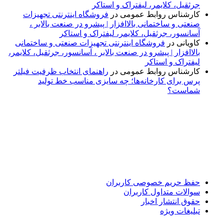
جرثقیل، کلایمر، لیفتراک و استاکر
کارشناس روابط عمومی
در
فروشگاه اینترنتی تجهیزات
صنعتی و ساختمانی بالاافزار | پیشرو در صنعت بالابر ،
آسانسور، جرثقیل، کلایمر، لیفتراک و استاکر
کاویانی
در
فروشگاه اینترنتی تجهیزات صنعتی و ساختمانی
بالاافزار | پیشرو در صنعت بالابر ، آسانسور، جرثقیل، کلایمر،
لیفتراک و استاکر
کارشناس روابط عمومی
در
راهنمای انتخاب ظرفیت فیلتر
پرس برای کارخانه‌ها؛ چه سایزی مناسب خط تولید
شماست؟
پایگاه خبری «پیشنهاد ویژه» جایی است برای اطلاع از تازه‌ترین و
مهم‌ترین اخبار ایران و جهان؛ سریع، دقیق و معتبر، بدون شایعه و
حاشیه. این رسانه با ارائه خبرهای داغ، گزارش‌های ویژه و
تحلیل‌های کوتاه، تلاش می‌کند تصویری روشن و قابل‌اعتماد از
رویدادهای روز را در اختیار مخاطبان قرار دهد. «پیشنهاد ویژه»
همراه شماست تا همیشه به‌روز بمانید و مهم‌ترین اتفاقات را در
کوتاه‌ترین زمان دنبال کنید.
حفظ حریم خصوصی کاربران
سوالات متداول کاربران
حقوق انتشار اخبار
تبلیغات ویژه