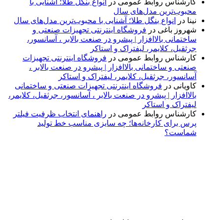
کارشناس روابط عمومی
در
انواع بنگل طلا؛ آشنایی با
محبوب‌ترین مدل‌های سال
نینا
در
انواع بنگل طلا؛ آشنایی با محبوب‌ترین مدل‌های سال
شهروز باغی
در
فروشگاه اینترنتی تجهیزات صنعتی و
ساختمانی بالاافزار | پیشرو در صنعت بالابر ، آسانسور،
جرثقیل، کلایمر، لیفتراک و استاکر
کارشناس روابط عمومی
در
فروشگاه اینترنتی تجهیزات
صنعتی و ساختمانی بالاافزار | پیشرو در صنعت بالابر ،
آسانسور، جرثقیل، کلایمر، لیفتراک و استاکر
کاویانی
در
فروشگاه اینترنتی تجهیزات صنعتی و ساختمانی
بالاافزار | پیشرو در صنعت بالابر ، آسانسور، جرثقیل، کلایمر،
لیفتراک و استاکر
کارشناس روابط عمومی
در
راهنمای انتخاب ظرفیت فیلتر
پرس برای کارخانه‌ها؛ چه سایزی مناسب خط تولید
شماست؟
پایگاه خبری «پیشنهاد ویژه» جایی است برای اطلاع از تازه‌ترین و
مهم‌ترین اخبار ایران و جهان؛ سریع، دقیق و معتبر، بدون شایعه و
حاشیه. این رسانه با ارائه خبرهای داغ، گزارش‌های ویژه و
تحلیل‌های کوتاه، تلاش می‌کند تصویری روشن و قابل‌اعتماد از
رویدادهای روز را در اختیار مخاطبان قرار دهد. «پیشنهاد ویژه»
همراه شماست تا همیشه به‌روز بمانید و مهم‌ترین اتفاقات را در
کوتاه‌ترین زمان دنبال کنید.