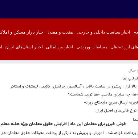
دم
اخبار سیاست داخلی و خارجی
صنعت و معدن
اخبار بازار مسکن و املاک
‌های ارز دیجیتال
مسابقات ورزشی
اخبار بین‌المللی
اخبار استان‌های ایران
لی
ی سال
ارتاپ ها
اافزار | پیشرو در صنعت بالابر ، آسانسور، جرثقیل، کلایمر، لیفتراک و استاکر
نه‌ها؛ چه سایزی مناسب خط تولید شماست؟
ربه ارسال سریع مایحتاج روزانه
واع قالی‌های اصیل ایران
خوش خبری برای معلمان این ماه | افزایش حقوق معلمان ویژه هفته معلم ت
یز پرداخت خواهدشد. آموزش و پرورش به تازگی از پرداخت معوقات حقوق معلمان حق 