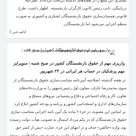
لشگری این مبلغ را در هفته‌های گذشته دریافت کرده‌اند. نصرالله
دریابیگی، نایب رئیس کانون کارگران بازنشسته، اظهار داشت: طرح
قانونی همسان‌سازی حقوق بازنشستگان لشکری و کشوری به صورت
منظم اجرایی می‌شود اما بازنشستگان...
ادامه خبر
واریزی مهم از حقوق بازنشستگان کشور در صبح شنبه | سوپرایز
مهم پزشکیان در حساب هر ایرانی در ۲۴ شهریور
در هفته گذشته، اصلاحیه آیین‌نامه متناسب‌سازی حقوق بازنشستگان از
سوی محمدرضا عارف، معاون اول رئیس‌جمهور را به وزارت‌خانه‌های
تعاون، کار و رفاه اجتماعی و دفاع و پشتیبانی نیروهای مسلح و
سازمان‌های اداری و استخدامی کشور و برنامه و بودجه کشور ابلاغ کرد.
بر اساس این مصوبه، در جزء ۶ ماده یک آیین‌ نامه اجرایی متناسب ‌سازی
حقوق بازنشستگان که در یکم مرداد امسال به تصویب هیأت دولت رسیده
بود، واژه «خالص» حذف و در انتهای این جزء، عبارت «پس از کسر حق
بیمه سهم فرد و مالیات بر درآمد با رعایت بند «ث» تبصره ۱۵ قانون بودجه