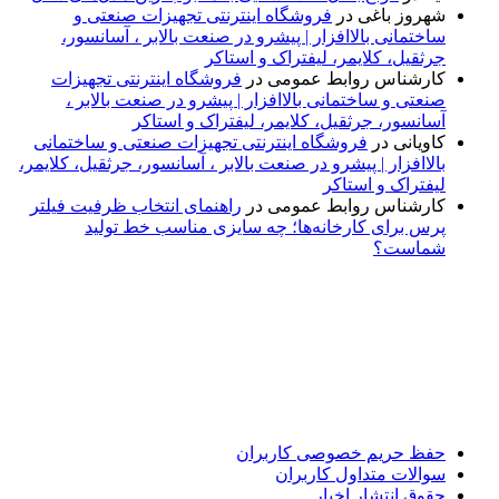
شهروز باغی
در
فروشگاه اینترنتی تجهیزات صنعتی و
ساختمانی بالاافزار | پیشرو در صنعت بالابر ، آسانسور،
جرثقیل، کلایمر، لیفتراک و استاکر
کارشناس روابط عمومی
در
فروشگاه اینترنتی تجهیزات
صنعتی و ساختمانی بالاافزار | پیشرو در صنعت بالابر ،
آسانسور، جرثقیل، کلایمر، لیفتراک و استاکر
کاویانی
در
فروشگاه اینترنتی تجهیزات صنعتی و ساختمانی
بالاافزار | پیشرو در صنعت بالابر ، آسانسور، جرثقیل، کلایمر،
لیفتراک و استاکر
کارشناس روابط عمومی
در
راهنمای انتخاب ظرفیت فیلتر
پرس برای کارخانه‌ها؛ چه سایزی مناسب خط تولید
شماست؟
پایگاه خبری «پیشنهاد ویژه» جایی است برای اطلاع از تازه‌ترین و
مهم‌ترین اخبار ایران و جهان؛ سریع، دقیق و معتبر، بدون شایعه و
حاشیه. این رسانه با ارائه خبرهای داغ، گزارش‌های ویژه و
تحلیل‌های کوتاه، تلاش می‌کند تصویری روشن و قابل‌اعتماد از
رویدادهای روز را در اختیار مخاطبان قرار دهد. «پیشنهاد ویژه»
همراه شماست تا همیشه به‌روز بمانید و مهم‌ترین اتفاقات را در
کوتاه‌ترین زمان دنبال کنید.
حفظ حریم خصوصی کاربران
سوالات متداول کاربران
حقوق انتشار اخبار