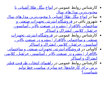
کارشناس روابط عمومی
در
انواع بنگل طلا؛ آشنایی با
محبوب‌ترین مدل‌های سال
نینا
در
انواع بنگل طلا؛ آشنایی با محبوب‌ترین مدل‌های سال
شهروز باغی
در
فروشگاه اینترنتی تجهیزات صنعتی و
ساختمانی بالاافزار | پیشرو در صنعت بالابر ، آسانسور،
جرثقیل، کلایمر، لیفتراک و استاکر
کارشناس روابط عمومی
در
فروشگاه اینترنتی تجهیزات
صنعتی و ساختمانی بالاافزار | پیشرو در صنعت بالابر ،
آسانسور، جرثقیل، کلایمر، لیفتراک و استاکر
کاویانی
در
فروشگاه اینترنتی تجهیزات صنعتی و ساختمانی
بالاافزار | پیشرو در صنعت بالابر ، آسانسور، جرثقیل، کلایمر،
لیفتراک و استاکر
کارشناس روابط عمومی
در
راهنمای انتخاب ظرفیت فیلتر
پرس برای کارخانه‌ها؛ چه سایزی مناسب خط تولید
شماست؟
پایگاه خبری «پیشنهاد ویژه» جایی است برای اطلاع از تازه‌ترین و
مهم‌ترین اخبار ایران و جهان؛ سریع، دقیق و معتبر، بدون شایعه و
حاشیه. این رسانه با ارائه خبرهای داغ، گزارش‌های ویژه و
تحلیل‌های کوتاه، تلاش می‌کند تصویری روشن و قابل‌اعتماد از
رویدادهای روز را در اختیار مخاطبان قرار دهد. «پیشنهاد ویژه»
همراه شماست تا همیشه به‌روز بمانید و مهم‌ترین اتفاقات را در
کوتاه‌ترین زمان دنبال کنید.