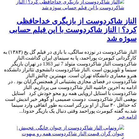
الناز شاکردوست از بازیگری خداحافظی
کرد؟ | الناز شاکردوست با این فیلم حسابی
سوژه شد
الناز شاکردوست در نوزده سالگی، با بازی در فیلم گل یخ (۱۳۸۳) به
کارگردانی کیومرث پوراحمد، پا به سینمای ایران گذاشت.الناز
شاکردوست الناز شاکردوست متولد 7 تیر 1363 در تهران بازیگر
سینما و تلویزیون است .الناز شاکردوست دانشجوی تئاتراز دانشکده
هنرو معماری دانشگاه تهران است. مهمترین چالش الناز
شاکردوست در فضای مجازی پشتیبانی از همجنس‌گرایان بود . در
ادامه به آخرین حاشیه الناز شاکردوست می پردازیم. الناز
شاکردوست با استایل اروپایی همه رو محو خودش کرد استایل
بوهمی الناز شاکردوست دوست صمیمی او گوهر خیر اندیش است
که حداقل ۳۰ سال از او بزرگتر است.به طور اتفاقی وارد سینما
شد.به گفته کیومرث پوراحمد وقتی دنبال یک بازیگر حدودا...
ادامه خبر