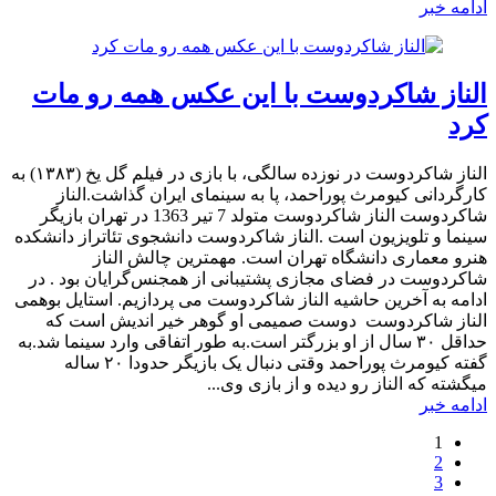
ادامه خبر
الناز شاکردوست با این عکس همه رو مات
کرد
الناز شاکردوست در نوزده سالگی، با بازی در فیلم گل یخ (۱۳۸۳) به
کارگردانی کیومرث پوراحمد، پا به سینمای ایران گذاشت.الناز
شاکردوست الناز شاکردوست متولد 7 تیر 1363 در تهران بازیگر
سینما و تلویزیون است .الناز شاکردوست دانشجوی تئاتراز دانشکده
هنرو معماری دانشگاه تهران است. مهمترین چالش الناز
شاکردوست در فضای مجازی پشتیبانی از همجنس‌گرایان بود . در
ادامه به آخرین حاشیه الناز شاکردوست می پردازیم. استایل بوهمی
الناز شاکردوست دوست صمیمی او گوهر خیر اندیش است که
حداقل ۳۰ سال از او بزرگتر است.به طور اتفاقی وارد سینما شد.به
گفته کیومرث پوراحمد وقتی دنبال یک بازیگر حدودا ۲۰ ساله
میگشته که الناز رو دیده و از بازی وی...
ادامه خبر
1
2
3