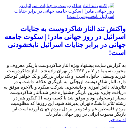
واکنش تند الناز شاکردوست به جنایات
اسرائیل در روز جهانی مادر! | سکوت جامعه
جهانی در برابر جنایات اسرائیل نابخشودنی
است!
به گزارش سایت پیشنهاد ویژه الناز شاکردوست بازیگر معروف و
محبوب سینما در ۷ تیر ۱۳۶۳ در تهران زاده شد. الناز شاکردوست
فرزند وسطی خانواده است او یک برادر بزرگتر و یک خواهر کوچکتر
دارد. الناز شاکردوست ازبچگی به بازیگری علاقه داشت و در
تئاترهای دانش‌آموزی و دانشجویی شرکت میکرد و بالاخره موفق به
دریافت جایزه بهترین بازیگر جشنواره فجر شد.الناز شاکردوست
بسیار درسخوان بود و موفق شد با کسبه رتبه 11 کنکور هنر در
رشته تئاتر دانشگاه تهران پذیرفته شود. این روزها که مظلومیت
مردم فلسطین غم و اندوه را بر دل مردم جهان آورده است این
بازیگر محبوب ایرانی در روز جهانی مادر با...
ادامه خبر