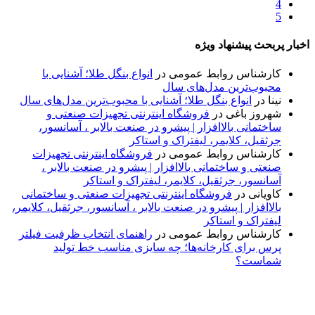
4
5
اخبار پربحث پیشنهاد ویژه
کارشناس روابط عمومی
در
انواع بنگل طلا؛ آشنایی با
محبوب‌ترین مدل‌های سال
نینا
در
انواع بنگل طلا؛ آشنایی با محبوب‌ترین مدل‌های سال
شهروز باغی
در
فروشگاه اینترنتی تجهیزات صنعتی و
ساختمانی بالاافزار | پیشرو در صنعت بالابر ، آسانسور،
جرثقیل، کلایمر، لیفتراک و استاکر
کارشناس روابط عمومی
در
فروشگاه اینترنتی تجهیزات
صنعتی و ساختمانی بالاافزار | پیشرو در صنعت بالابر ،
آسانسور، جرثقیل، کلایمر، لیفتراک و استاکر
کاویانی
در
فروشگاه اینترنتی تجهیزات صنعتی و ساختمانی
بالاافزار | پیشرو در صنعت بالابر ، آسانسور، جرثقیل، کلایمر،
لیفتراک و استاکر
کارشناس روابط عمومی
در
راهنمای انتخاب ظرفیت فیلتر
پرس برای کارخانه‌ها؛ چه سایزی مناسب خط تولید
شماست؟
پایگاه خبری «پیشنهاد ویژه» جایی است برای اطلاع از تازه‌ترین و
مهم‌ترین اخبار ایران و جهان؛ سریع، دقیق و معتبر، بدون شایعه و
حاشیه. این رسانه با ارائه خبرهای داغ، گزارش‌های ویژه و