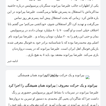
یکی از اظهارات جالب علیرضا بیرانوند سنگربان پرسپولیس درباره حاشیه
مذاکره‌اش با استقلال به پسرش طاها برمی‌گشت. علیرضا بیرانوند در این
باره فاش کرد: زمانی که بحث استقلال پیش آمد پسرم هر روز تماس
می‌گرفت و تهدید کرد اگر استقلالی شوی، خودکشی می‌کنم! من گفتم بابا
اختلاف خیلی است و او گفت ۷۰ یا ۸۰ میلیارد تومان دادند در پرسپولیس
بمان و حتی این رقم را به ۲۰ میلیارد تومان رساند و…علیرضا بیرانوند نام
اصلی وی محمدرضا بوده که با شناسنامه برادر خود به فوتبال معرفی شده
بازیکن فوتبال اهل ایران است. علیرضا بیرانوند که در پست دروازه‌بان
بازی می‌کند. علیرضا بیرانوند معتقد بود باید 4 به هیچ بازی...
ادامه خبر
بیرانوند و یک حرکت معروف | بیرانوند همان همیشگی را اجرا کرد
علیرضا بیرانوند در تمرینات با نشاط امروز پرسپولیس حضوری پر رنگ
داشت چرا که شاگردان یحیی گل محمدی به دستور او تمرین به دروازه‌ها
را مرور کردند. بیرانوند در تمرینات امروز حرکت معروف پرش بلند خود را