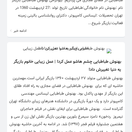
طباطبایی در فضای مجازی می پردازیم. بیوگرافی بهنوش طباطبایی بازیگر
نام :بهنوش نام خانوادگی:طباطبایی تاریخ تولد :27 اردیبهشت 1360 در
تهران تحصیلات :لیسانس کامپیوتر، دکترای روانشناسی بالینی زمینه
فعالیت:بازیگر شروع...
ادامه خبر
بهنوش طباطبایی چشم هاشو عمل کرد! | عمل زیبایی خانوم بازیگر
یه دنیا تغییرش داد!
بهنوش طباطبایی متولد ۲۷ اردیبهشت ۱۳۶۰ بازیگر ایرانی است.مهمترین
حاشیه ای که برای بهنوش طباطبایی در فضای مجازی به راه افتاد طلاق
این بازیگر از مهدی پاکدل بود. بهنوش طباطبایی لیسانس مهندسی
کامپیوتر دارد و یک دورهٔ بازیگری در دانشکده هنرهای زیبای دانشگاه تهران
گذرانده است. بهنوش طباطبایی برای ایفای نقش در فیلم «ماجرای
نیمروز ردخون» نامزد سیمرغ بلورین بهترین بازیگر نقش اول زن از سی و
هفتمین جشنواره فیلم فجر (۱۳۹۷) شد. در ادامه به آخرین حاشیه بهنوش
طباطبایی در فضای مجازی می پردازیم. بیوگرافی بهنوش طباطبایی بازیگر