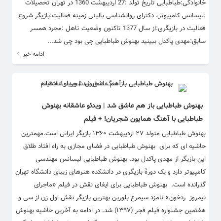
خانوادگی:طباطبایی تاریخ تولد :27 اردیبهشت 1360 در تهران تحصیلات
:لیسانس کامپیوتر، دکترای روانشناسی بالینی زمینه فعالیت:بازیگر شروع
فعالیت در بازیگری:از سال 1377 تاکنون وضعیت تاهل :مجرد همسر
سابق:مهدی پاکدل ببینید بهنوش طباطبایی چی بود چی شد...
ادامه خبر
بهنوش طباطبایی باز هم عاشق شد | ویدئو عاشقانه بهنوش
طباطبایی با آهنگ همایون شجریان! + فیلم
بهنوش طباطبایی متولد ۲۷ اردیبهشت ۱۳۶۰ بازیگر ایرانی است.مهمترین
حاشیه ای که برای بهنوش طباطبایی در فضای مجازی به راه افتاد طلاق
این بازیگر از مهدی پاکدل بود. بهنوش طباطبایی لیسانس مهندسی
کامپیوتر دارد و یک دورهٔ بازیگری در دانشکده هنرهای زیبای دانشگاه تهران
گذرانده است. بهنوش طباطبایی برای ایفای نقش در فیلم «ماجرای
نیمروز ردخون» نامزد سیمرغ بلورین بهترین بازیگر نقش اول زن از سی و
هفتمین جشنواره فیلم فجر (۱۳۹۷) شد. در ادامه به آخرین حاشیه بهنوش