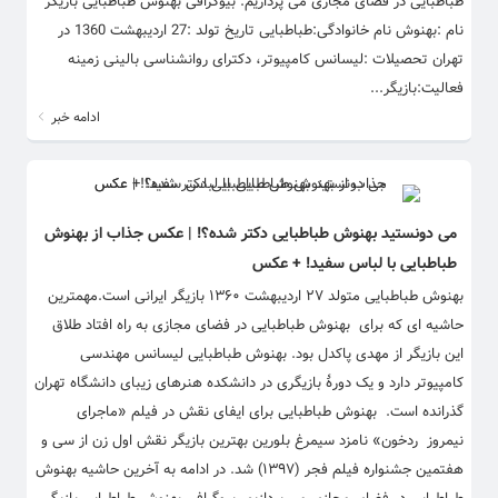
طباطبایی در فضای مجازی می پردازیم. بیوگرافی بهنوش طباطبایی بازیگر
نام :بهنوش نام خانوادگی:طباطبایی تاریخ تولد :27 اردیبهشت 1360 در
تهران تحصیلات :لیسانس کامپیوتر، دکترای روانشناسی بالینی زمینه
فعالیت:بازیگر...
ادامه خبر
می دونستید بهنوش طباطبایی دکتر شده؟! | عکس جذاب از بهنوش
طباطبایی با لباس سفید! + عکس
بهنوش طباطبایی متولد ۲۷ اردیبهشت ۱۳۶۰ بازیگر ایرانی است.مهمترین
حاشیه ای که برای بهنوش طباطبایی در فضای مجازی به راه افتاد طلاق
این بازیگر از مهدی پاکدل بود. بهنوش طباطبایی لیسانس مهندسی
کامپیوتر دارد و یک دورهٔ بازیگری در دانشکده هنرهای زیبای دانشگاه تهران
گذرانده است. بهنوش طباطبایی برای ایفای نقش در فیلم «ماجرای
نیمروز ردخون» نامزد سیمرغ بلورین بهترین بازیگر نقش اول زن از سی و
هفتمین جشنواره فیلم فجر (۱۳۹۷) شد. در ادامه به آخرین حاشیه بهنوش